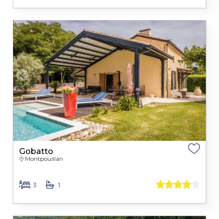
1
/
29
Gobatto
Montpouillan
3
1