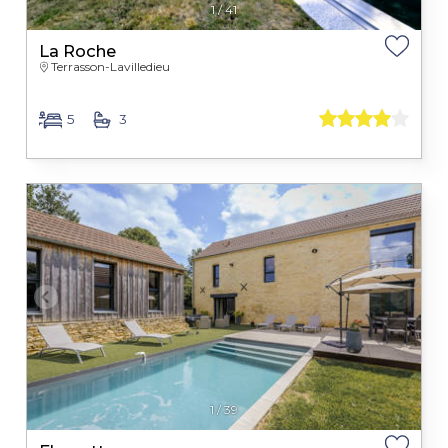
1
/
41
La Roche
Terrasson-Lavilledieu
5
3
1
/
39