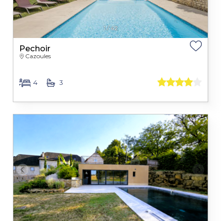
1
/
42
Pechoir
Cazoules
4
3