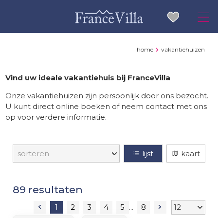
home
vakantiehuizen
Vind uw ideale vakantiehuis bij FranceVilla
Onze vakantiehuizen zijn persoonlijk door ons bezocht.
U kunt direct online boeken of neem contact met ons
op voor verdere informatie.
lijst
kaart
resultaten
1
2
3
4
5
8