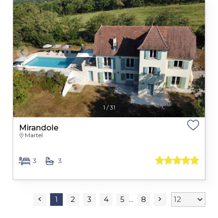
1
/
31
Mirandole
Martel
3
3
1
2
3
4
5
8