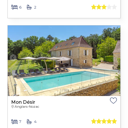
6
2
1
/
50
Mon Désir
Anglars-Nozac
7
4