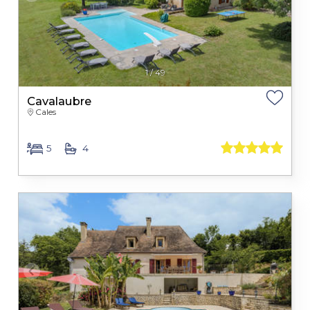
1
/
49
Cavalaubre
Cales
5
4