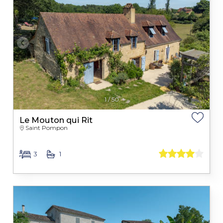
1
/
50
Le Mouton qui Rit
Saint Pompon
3
1