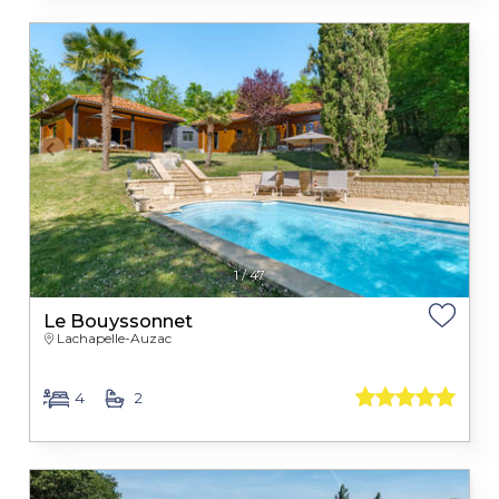
1
/
47
Le Bouyssonnet
Lachapelle-Auzac
4
2