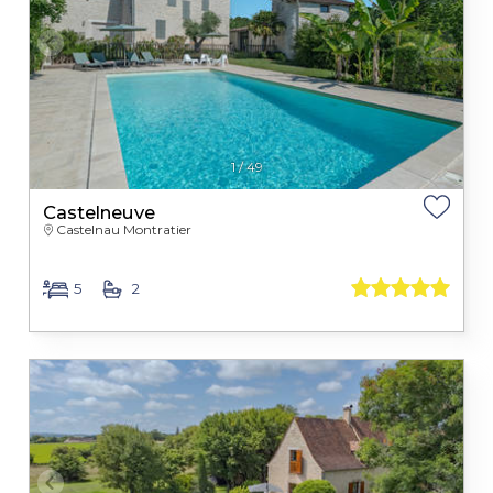
1
/
49
Castelneuve
Castelnau Montratier
5
2