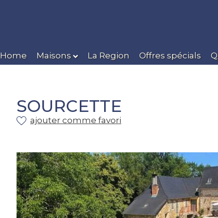
Home
Maisons
La Region
Offres spécials
Q
SOURCETTE
ajouter comme favori