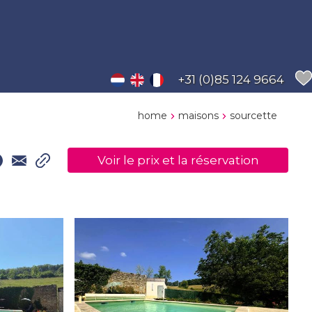
+31 (0)85 124 9664
home
maisons
sourcette
Voir le prix et la réservation