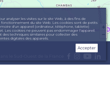
r analyser les visites sur le site Web, à des fins de
n fonctionnement du site Web. Les cookies sont de petits
+
mémoire d'un appareil (ordinateur, téléphone, tablette)
ernet. Les cookies ne peuvent pas endommager l'appareil.
−
des techniques similaires pour collecter des
intes digitales des appareils.
Accepter
ans le Sud-Ouest de la France
 en Dordogne
rance