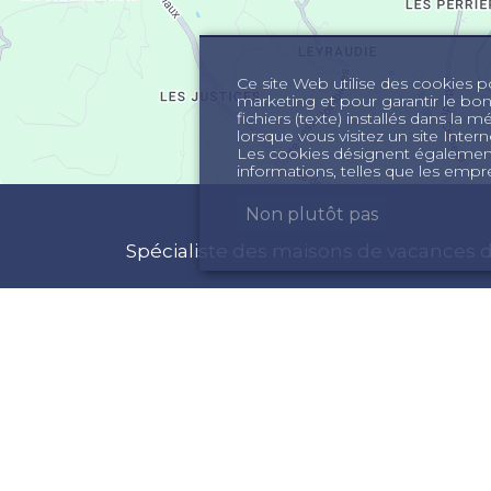
Ce site Web utilise des cookies pou
marketing et pour garantir le bo
fichiers (texte) installés dans la 
lorsque vous visitez un site Int
Les cookies désignent également 
informations, telles que les empre
Non plutôt pas
Spécialiste des maisons de vacances d
FORMATIONS
ACTIVITÉS
ui sommes nous
Maison de vacances
onditions Générales
Vacances Sud de la F