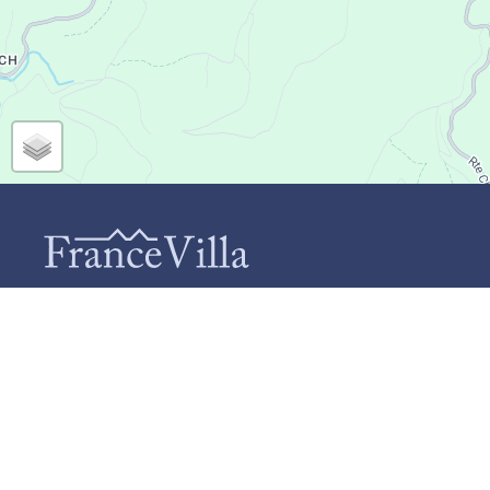
CONTACT
IN
Q
FranceVilla (Duomar Villas B.V.)
C
Schiebroekselaan 73-A