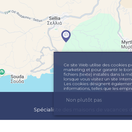
Ce site Web utilise des cookies pou
marketing et pour garantir le bo
fichiers (texte) installés dans la 
lorsque vous visitez un site Int
Les cookies désignent également 
informations, telles que les empre
Non plutôt pas
Spécialiste des maisons de vacances d