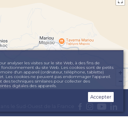
r analyser les visites sur le site Web, à des fins de
n fonctionnement du site Web. Les cookies sont de petits
+
mémoire d'un appareil (ordinateur, téléphone, tablette)
ernet. Les cookies ne peuvent pas endommager l'appareil.
−
des techniques similaires pour collecter des
intes digitales des appareils.
Accepter
ans le Sud-Ouest de la France