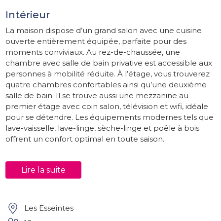
Intérieur
La maison dispose d’un grand salon avec une cuisine
ouverte entièrement équipée, parfaite pour des
moments conviviaux. Au rez-de-chaussée, une
chambre avec salle de bain privative est accessible aux
personnes à mobilité réduite. À l’étage, vous trouverez
quatre chambres confortables ainsi qu’une deuxième
salle de bain. Il se trouve aussi une mezzanine au
premier étage avec coin salon, télévision et wifi, idéale
pour se détendre. Les équipements modernes tels que
lave-vaisselle, lave-linge, sèche-linge et poêle à bois
offrent un confort optimal en toute saison.
Extérieur
Lire la suite
Implantée sur un grand domaine, la propriété dispose
d’une grande piscine privée. Le jardin est aménagé
avec du mobilier d’extérieur et une plancha, parfait
pour des repas en plein air. Les enfants apprécieront
Les Esseintes
l’aire de jeux, tandis que les vignes alentours offrent un