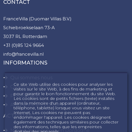
CONTACT
FranceVilla (Duomar Villas B.V.)
Schiebroekselaan 73-A
3037 RL Rotterdam
+31 (0)85 124 9664
info@francevilla.nl
INFORMATIONS
Qui sommes nous
Ce site Web utilise des cookies pour analyser les
Conditions Générales
visites sur le site Web, à des fins de marketing et
pour garantir le bon fonctionnement du site Web.
Propriétaires
Les cookies sont de petits fichiers (texte) installés
dans la mémoire d'un appareil (ordinateur,
Assurance annulation
téléphone, tablette) lorsque vous visitez un site
Internet. Les cookies ne peuvent pas
ACTIVITÉS
endommager l'appareil. Les cookies désignent
également des techniques similaires pour collecter
des informations, telles que les empreintes
Maison de vacances en Dordogne
digitales des appareils.