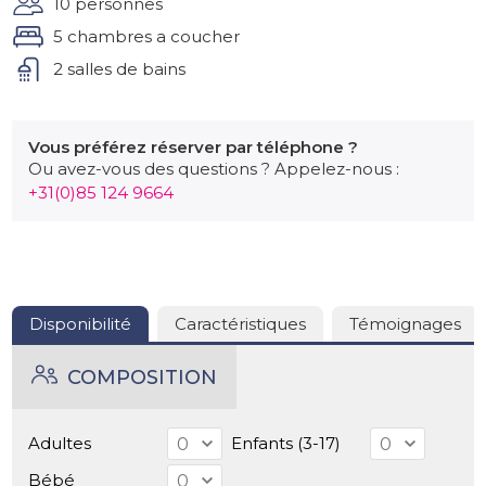
10 personnes
décor enchanteur et typiquement français.
5 chambres a coucher
Environnement
2 salles de bains
La région de l’Entre-deux-Mers est réputée pour ses
paysages vallonnés, ses villages historiques et ses vins
renommés. À proximité, la ville de La Réole propose
Vous préférez réserver par téléphone ?
Ou avez-vous des questions ? Appelez-nous :
marchés locaux, restaurants et patrimoine culturel. De
+31(0)85 124 9664
nombreux sentiers de randonnée et pistes cyclables
vous permettront de découvrir la nature environnante.
Les amateurs de vin pourront visiter les châteaux
viticoles alentours pour des dégustations inoubliables.
Disponibilité
Caractéristiques
Témoignages
COMPOSITION
Adultes
Enfants (3-17)
Bébé