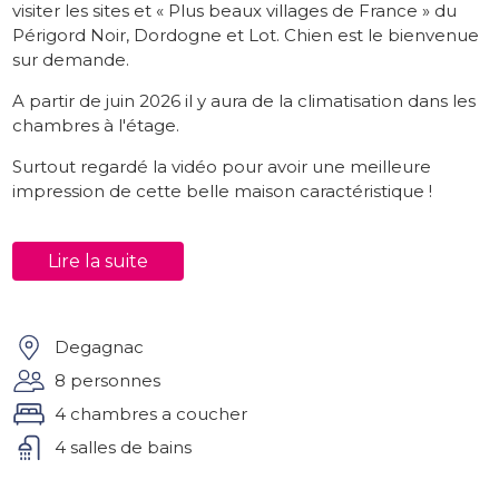
visiter les sites et « Plus beaux villages de France » du
Périgord Noir, Dordogne et Lot. Chien est le bienvenue
sur demande.
A partir de juin 2026 il y aura de la climatisation dans les
chambres à l'étage.
Surtout regardé la vidéo pour avoir une meilleure
impression de cette belle maison caractéristique !
Interieur
Lire la suite
Au RDC vous avez un grand salon/séjour, cuisine
entièrement équipée et 2 cuisinières châtelaine Godin
(avis aux amateurs de cuisine !). Une chambre à
coucher lit double + mezzanine 2 lits simples pour les
Degagnac
enfants, salle de bain avec douche et wc séparé.
8 personnes
Terrasse de 30m² avec BBQ au gaz et vue imprenable
4 chambres a coucher
sur la campagne. Couchers de soleil magnifiques. Au
1er étage, 3 chambres dont 2 chambres lits doubles
4 salles de bains
avec salle d’eau et wc + 1 chambre lit double avec
baignoire, douche et wc. Au sous-sol petit hall et