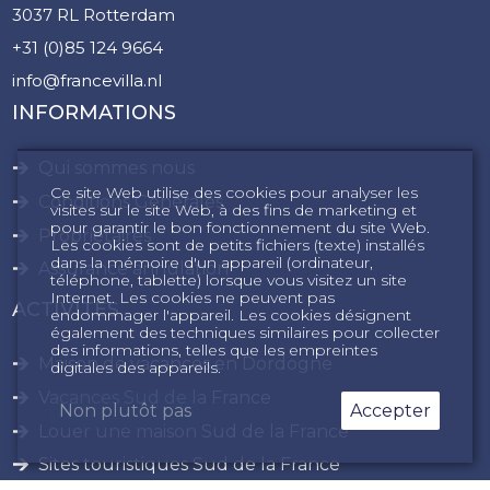
3037 RL Rotterdam
+31 (0)85 124 9664
info@francevilla.nl
INFORMATIONS
Qui sommes nous
Ce site Web utilise des cookies pour analyser les
Conditions Générales
visites sur le site Web, à des fins de marketing et
pour garantir le bon fonctionnement du site Web.
Propriétaires
Les cookies sont de petits fichiers (texte) installés
dans la mémoire d'un appareil (ordinateur,
Assurance annulation
téléphone, tablette) lorsque vous visitez un site
Internet. Les cookies ne peuvent pas
ACTIVITÉS
endommager l'appareil. Les cookies désignent
également des techniques similaires pour collecter
des informations, telles que les empreintes
Maison de vacances en Dordogne
digitales des appareils.
Vacances Sud de la France
Non plutôt pas
Accepter
Louer une maison Sud de la France
Sites touristiques Sud de la France