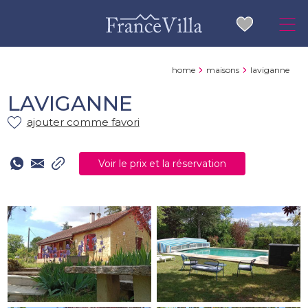
home
maisons
laviganne
LAVIGANNE
ajouter comme favori
Voir le prix et la réservation