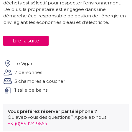
déchets est sélectif pour respecter l'environnement.
De plus, la propriétaire est engagée dans une
démarche éco-responsable de gestion de l'énergie en
privilégiant les économies d'eau et d'électricité.
Interieur
Lire la suite
le Gite est constitué de 3 chambres, d'une salle de bain
avec WC, d'un deuxième WC, d'un salon, un séjour TV et
d'une cuisine bien équippée. Literie neuf, maison très
soignée.
Le Vigan
7 personnes
Extérieur
3 chambres a coucher
Le Gite Laviganne est équipé d'une grande piscine
1 salle de bains
privée et le jardin est entièrement cloturé avec un
portail automatique.
Aux alentours
Vous préférez réserver par téléphone ?
Ou avez-vous des questions ? Appelez-nous :
Le Vigan est situé dans la belle région du Lot/Dordogne
+31(0)85 124 9664
dans le sud-ouest de la France. Gourdon, capitale de la