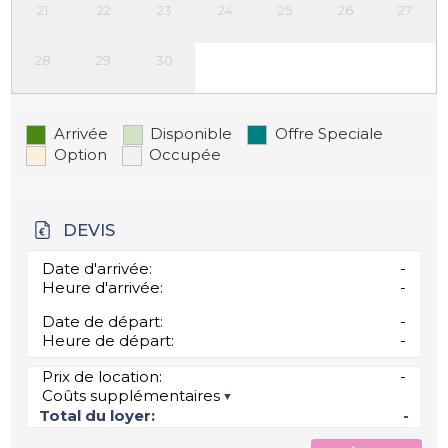
21
22
23
24
25
26
27
28
29
30
Arrivée
Disponible
Offre Speciale
Option
Occupée
DEVIS
Date d'arrivée:
-
Heure d'arrivée:
-
Date de départ:
-
Heure de départ:
-
Prix de location:
-
Coûts supplémentaires
Total du loyer:
-