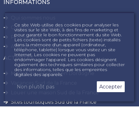
INFORMATIONS
Qui sommes nous
Ce site Web utilise des cookies pour analyser les
Conditions Générales
visites sur le site Web, à des fins de marketing et
pour garantir le bon fonctionnement du site Web.
Propriétaires
Les cookies sont de petits fichiers (texte) installés
dans la mémoire d'un appareil (ordinateur,
Assurance annulation
téléphone, tablette) lorsque vous visitez un site
Internet. Les cookies ne peuvent pas
ACTIVITÉS
endommager l'appareil. Les cookies désignent
également des techniques similaires pour collecter
des informations, telles que les empreintes
Maison de vacances en Dordogne
digitales des appareils.
Vacances Sud de la France
Non plutôt pas
Accepter
Louer une maison Sud de la France
Sites touristiques Sud de la France