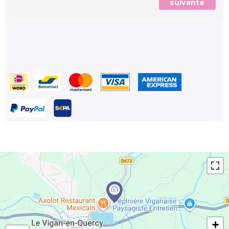
suivante
+