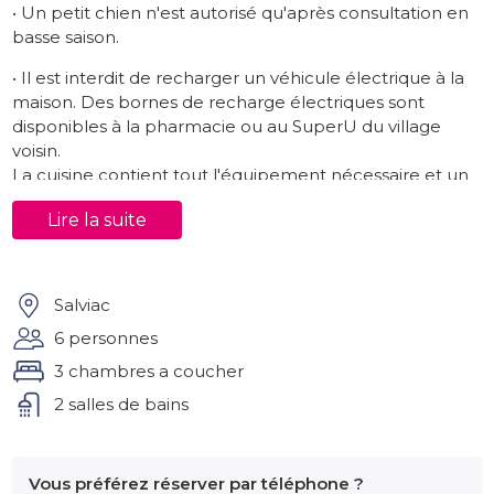
• Un petit chien n'est autorisé qu'après consultation en
basse saison.
• Il est interdit de recharger un véhicule électrique à la
maison. Des bornes de recharge électriques sont
disponibles à la pharmacie ou au SuperU du village
voisin.
La cuisine contient tout l'équipement nécessaire et un
large choix de livres de cuisine. Il y a une longue table à
Lire la suite
manger avec huit chaises. A côté de la cuisine se trouve
deux chambres, les deux avec sommier (90x200) et
placards. La salle de bain à cet étage dispose d'une
douche, lavabo et toilettes.
Salviac
Dans le sous-sol il y a une chambre spacieuse avec
6 personnes
deux sommiers (de 90x200). Vous trouverez également
3 chambres a coucher
une armoire, un bureau et une douche privée, lavabo
2 salles de bains
et toilettes.
L'extérieur de Marguerite
Vous préférez réserver par téléphone ?
La belle piscine avec ‘escalier romaine’ est située