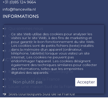
+31 (0)85 124 9664
info@francevilla.nl
INFORMATIONS
Qui sommes nous
Ce site Web utilise des cookies pour analyser les
Conditions Générales
visites sur le site Web, à des fins de marketing et
pour garantir le bon fonctionnement du site Web.
Propriétaires
Les cookies sont de petits fichiers (texte) installés
dans la mémoire d'un appareil (ordinateur,
Assurance annulation
téléphone, tablette) lorsque vous visitez un site
Internet. Les cookies ne peuvent pas
ACTIVITÉS
endommager l'appareil. Les cookies désignent
également des techniques similaires pour collecter
des informations, telles que les empreintes
Maison de vacances en Dordogne
digitales des appareils.
Vacances Sud de la France
Non plutôt pas
Accepter
Louer une maison Sud de la France
Sites touristiques Sud de la France