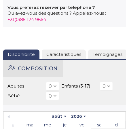
LECLERC, ALDI, NETTO, marché, boucheries,
Vous préférez réserver par téléphone ?
boulangeries, banques, restaurants...
Ou avez-vous des questions ? Appelez-nous :
+31(0)85 124 9664
Ouverture piscine: 15 juin au 15 septembre 2026
Disponibilité
Caractéristiques
Témoignages
COMPOSITION
Adultes
Enfants (3-17)
Bébé
août
2026
lu
ma
me
je
ve
sa
di