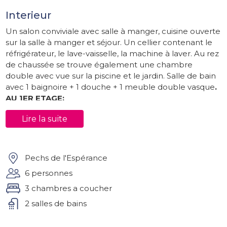
Interieur
Un salon conviviale avec salle à manger, cuisine ouverte
sur la salle à manger et séjour. Un cellier contenant le
réfrigérateur, le lave-vaisselle, la machine à laver. Au rez
de chaussée se trouve également une chambre
double avec vue sur la piscine et le jardin. Salle de bain
avec 1 baignoire + 1 douche + 1 meuble double vasque
.
AU 1ER ETAGE:
- Une chambre avec 1 lit double, coin détente
Lire la suite
- Une chambre avec 1 lit gigogne (= 2 lits simples), tipi
pour enfant, jeux pour enfants
- Une salle d'eau avec 1 douche + 1 wc
Pechs de l'Espérance
Extérieur
6 personnes
Une vaste terrasse, idéale pour se détendre! Un jardin
3 chambres a coucher
entièrement clôturé de + 1200 m2. Piscine chauffée,
éclairée, 4m x 9m.
2 salles de bains
COMMERCES A PROXIMITE A SOUILLAC (7 km):