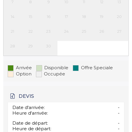
7
8
9
10
11
12
13
14
15
16
17
18
19
20
21
22
23
24
25
26
27
28
29
30
Arrivée
Disponible
Offre Speciale
Option
Occupée
DEVIS
Date d'arrivée:
-
Heure d'arrivée:
-
Date de départ:
-
Heure de départ:
-