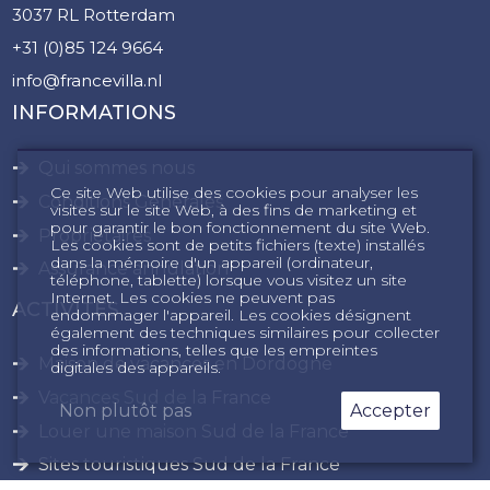
3037 RL Rotterdam
+31 (0)85 124 9664
info@francevilla.nl
INFORMATIONS
Qui sommes nous
Ce site Web utilise des cookies pour analyser les
Conditions Générales
visites sur le site Web, à des fins de marketing et
pour garantir le bon fonctionnement du site Web.
Propriétaires
Les cookies sont de petits fichiers (texte) installés
dans la mémoire d'un appareil (ordinateur,
Assurance annulation
téléphone, tablette) lorsque vous visitez un site
Internet. Les cookies ne peuvent pas
ACTIVITÉS
endommager l'appareil. Les cookies désignent
également des techniques similaires pour collecter
des informations, telles que les empreintes
Maison de vacances en Dordogne
digitales des appareils.
Vacances Sud de la France
Non plutôt pas
Accepter
Louer une maison Sud de la France
Sites touristiques Sud de la France