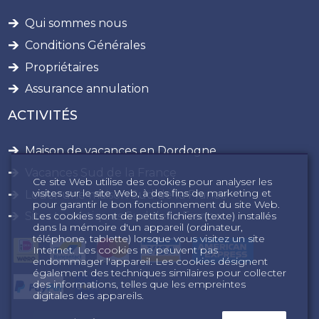
Qui sommes nous
Conditions Générales
Propriétaires
Assurance annulation
ACTIVITÉS
Maison de vacances en Dordogne
Vacances Sud de la France
Ce site Web utilise des cookies pour analyser les
visites sur le site Web, à des fins de marketing et
Louer une maison Sud de la France
pour garantir le bon fonctionnement du site Web.
Les cookies sont de petits fichiers (texte) installés
Sites touristiques Sud de la France
dans la mémoire d'un appareil (ordinateur,
téléphone, tablette) lorsque vous visitez un site
Internet. Les cookies ne peuvent pas
endommager l'appareil. Les cookies désignent
également des techniques similaires pour collecter
des informations, telles que les empreintes
digitales des appareils.