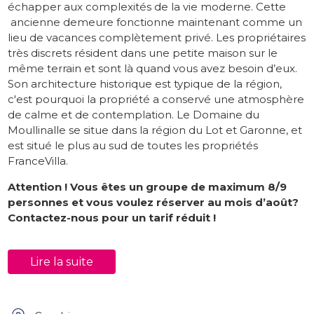
échapper aux complexités de la vie moderne. Cette
ancienne demeure fonctionne maintenant comme un
lieu de vacances complètement privé. Les propriétaires
très discrets résident dans une petite maison sur le
même terrain et sont là quand vous avez besoin d’eux.
Son architecture historique est typique de la région,
c'est pourquoi la propriété a conservé une atmosphère
de calme et de contemplation. Le Domaine du
Moullinalle se situe dans la région du Lot et Garonne, et
est situé le plus au sud de toutes les propriétés
FranceVilla.
Attention ! Vous êtes un groupe de maximum 8/9
personnes et vous voulez réserver au mois d’août?
Contactez-nous pour un tarif réduit !
À l'intérieur
Lire la suite
La propriété peut accueillir jusqu'à 13 personnes et
dispose de 5 très grandes chambres et de 5 salles de
bains, ce qui la rend idéale pour les groupes d'amis ou