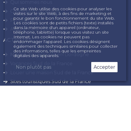
Qui sommes nous
Ce site Web utilise des cookies pour analyser les
Conditions Générales
visites sur le site Web, à des fins de marketing et
pour garantir le bon fonctionnement du site Web.
Propriétaires
Les cookies sont de petits fichiers (texte) installés
dans la mémoire d'un appareil (ordinateur,
Assurance annulation
téléphone, tablette) lorsque vous visitez un site
Internet. Les cookies ne peuvent pas
ACTIVITÉS
endommager l'appareil. Les cookies désignent
également des techniques similaires pour collecter
des informations, telles que les empreintes
Maison de vacances en Dordogne
digitales des appareils.
Vacances Sud de la France
Non plutôt pas
Accepter
Louer une maison Sud de la France
Sites touristiques Sud de la France