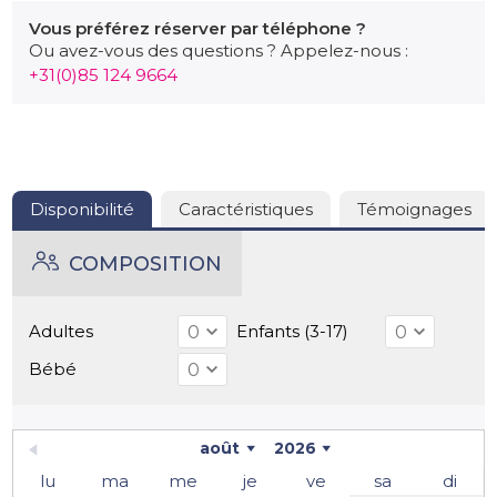
visiter dans la région, comme les villes de Gourdon,
Vous préférez réserver par téléphone ?
Sarlat, Domme et Beynac. Il faut absolument faire du
Ou avez-vous des questions ? Appelez-nous :
canoë avec les enfants, une expérience !
+31(0)85 124 9664
Disponibilité
Caractéristiques
Témoignages
COMPOSITION
Adultes
Enfants (3-17)
Bébé
août
2026
lu
ma
me
je
ve
sa
di