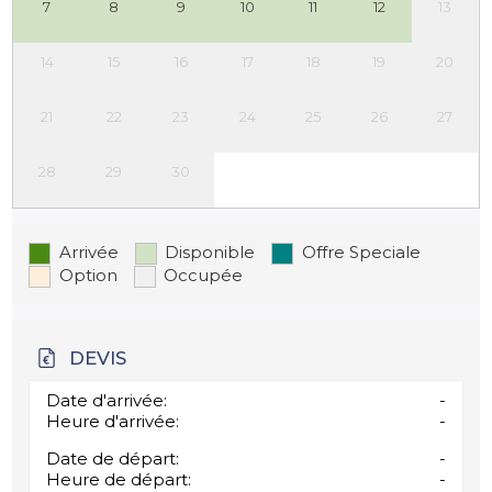
7
8
9
10
11
12
13
14
15
16
17
18
19
20
21
22
23
24
25
26
27
28
29
30
Arrivée
Disponible
Offre Speciale
Option
Occupée
DEVIS
Date d'arrivée:
-
Heure d'arrivée:
-
Date de départ:
-
Heure de départ:
-