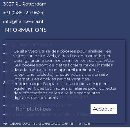
3037 RL Rotterdam
+31 (0)85 124 9664
info@francevilla.nl
INFORMATIONS
Qui sommes nous
Ce site Web utilise des cookies pour analyser les
Conditions Générales
visites sur le site Web, à des fins de marketing et
pour garantir le bon fonctionnement du site Web.
Propriétaires
Les cookies sont de petits fichiers (texte) installés
dans la mémoire d'un appareil (ordinateur,
Assurance annulation
téléphone, tablette) lorsque vous visitez un site
Internet. Les cookies ne peuvent pas
ACTIVITÉS
endommager l'appareil. Les cookies désignent
également des techniques similaires pour collecter
des informations, telles que les empreintes
Maison de vacances en Dordogne
digitales des appareils.
Vacances Sud de la France
Non plutôt pas
Accepter
Louer une maison Sud de la France
Sites touristiques Sud de la France