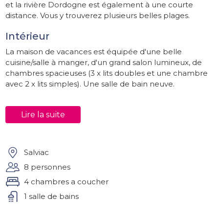
et la rivière Dordogne est également à une courte
distance. Vous y trouverez plusieurs belles plages.
Intérieur
La maison de vacances est équipée d'une belle
cuisine/salle à manger, d'un grand salon lumineux, de
chambres spacieuses (3 x lits doubles et une chambre
avec 2 x lits simples). Une salle de bain neuve.
Extérieur
Lire la suite
Il y a deux belles terrasses couvertes (une au nord et
une au sud) d'où vous avez une vue sur les arbres
centenaires et le joli jardin. Bien sûr, il y a aussi un coin
salon dans le jardin et des chaises longues pour que
Salviac
vous puissiez profiter de la lecture d'un bon livre sous
8 personnes
l'arbre ! C'est un endroit idéal pour se détendre,
4 chambres a coucher
cuisiner, marcher, faire du vélo et lire un bon livre dans
le jardin clos et sécurisé.
1 salle de bains
Si vous souhaitez sortir, il y a de nombreuses choses à