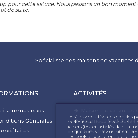
p pour cette astuce. Nous passons un bon moment e
ut de suite.
Spécialiste des maisons de vacances d
FORMATIONS
ACTIVITÉS
ui sommes nous
Maison de vacances
Ce site Web utilise des cookies pou
onditions Générales
Vacances Sud de la F
marketing et pour garantir le bo
fichiers (texte) installés dans la 
ropriétaires
Louer une maison Su
lorsque vous visitez un site Int
Les cookies désignent également 