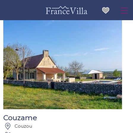
Couzame
Couzou