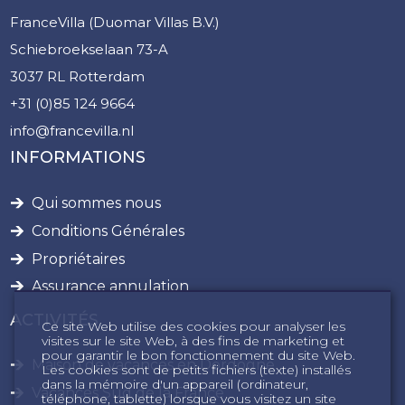
FranceVilla (Duomar Villas B.V.)
Schiebroekselaan 73-A
3037 RL Rotterdam
+31 (0)85 124 9664
info@francevilla.nl
INFORMATIONS
Qui sommes nous
Conditions Générales
Propriétaires
Assurance annulation
ACTIVITÉS
Ce site Web utilise des cookies pour analyser les
visites sur le site Web, à des fins de marketing et
pour garantir le bon fonctionnement du site Web.
Maison de vacances en Dordogne
Les cookies sont de petits fichiers (texte) installés
dans la mémoire d'un appareil (ordinateur,
Vacances Sud de la France
téléphone, tablette) lorsque vous visitez un site