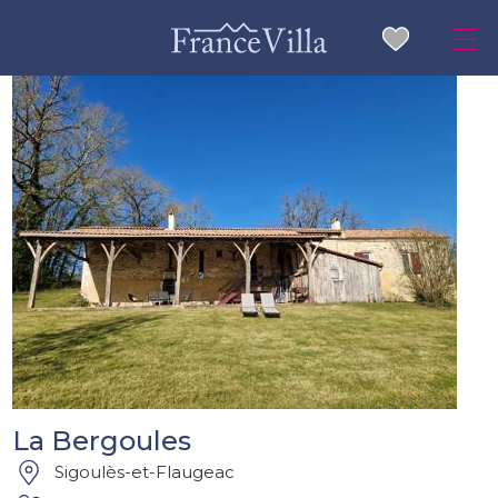
La Bergoules
Sigoulès-et-Flaugeac