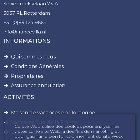
Schiebroekselaan 73-A
3037 RL Rotterdam
+31 (0)85 124 9664
info@francevilla.nl
INFORMATIONS
Qui sommes nous
Conditions Générales
Propriétaires
Assurance annulation
ACTIVITÉS
Maison de vacances en Dordogne
Vacances Sud de la France
Ce site Web utilise des cookies pour analyser les
visites sur le site Web, à des fins de marketing et
Louer une maison Sud de la France
pour garantir le bon fonctionnement du site Web.