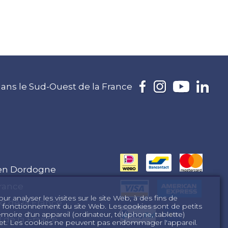
ans le Sud-Ouest de la France
 en Dordogne
rance
r analyser les visites sur le site Web, à des fins de
d de la France
n fonctionnement du site Web. Les cookies sont de petits
mémoire d'un appareil (ordinateur, téléphone, tablette)
d de la France
ernet. Les cookies ne peuvent pas endommager l'appareil.