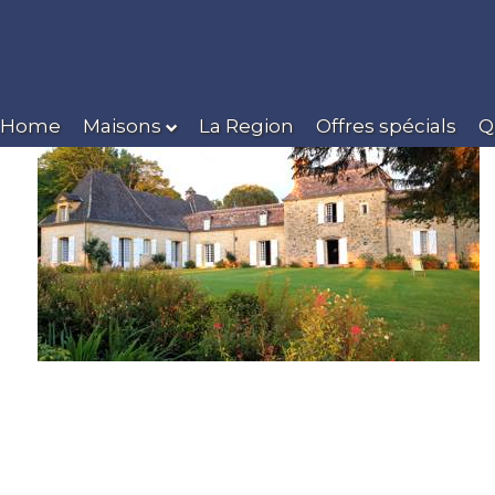
Home
Maisons
La Region
Offres spécials
Q