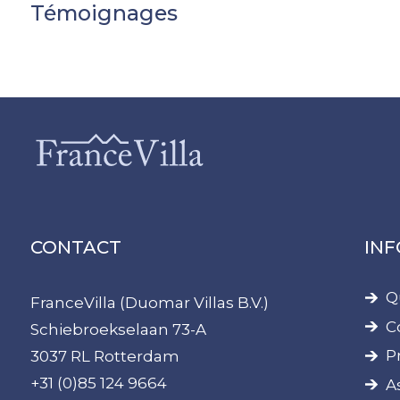
Témoignages
CONTACT
IN
Q
FranceVilla (Duomar Villas B.V.)
C
Schiebroekselaan 73-A
P
3037 RL Rotterdam
+31 (0)85 124 9664
A