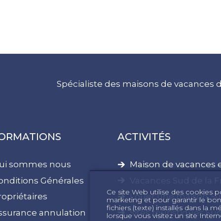
Spécialiste des maisons de vacances d
FORMATIONS
ACTIVITÉS
ui sommes nous
Maison de vacances
onditions Générales
Vacances Sud de la F
Ce site Web utilise des cookies pou
ropriétaires
Louer une maison Su
marketing et pour garantir le bo
fichiers (texte) installés dans la 
ssurance annulation
Sites touristiques Su
lorsque vous visitez un site Int