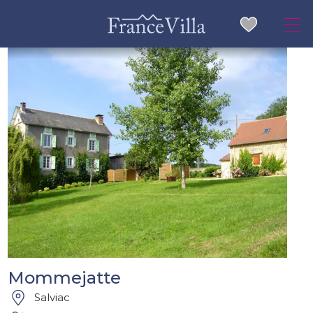
Mommejatte
Salviac