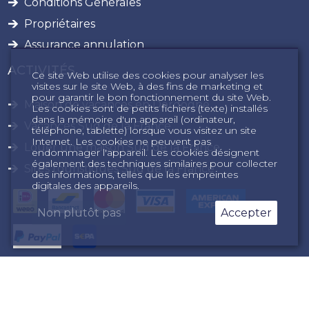
Conditions Générales
Propriétaires
Assurance annulation
ACTIVITÉS
Ce site Web utilise des cookies pour analyser les
visites sur le site Web, à des fins de marketing et
pour garantir le bon fonctionnement du site Web.
Maison de vacances en Dordogne
Les cookies sont de petits fichiers (texte) installés
dans la mémoire d'un appareil (ordinateur,
Vacances Sud de la France
téléphone, tablette) lorsque vous visitez un site
Internet. Les cookies ne peuvent pas
Louer une maison Sud de la France
endommager l'appareil. Les cookies désignent
également des techniques similaires pour collecter
Sites touristiques Sud de la France
des informations, telles que les empreintes
digitales des appareils.
Non plutôt pas
Accepter
confidentialité
sitemap