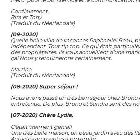
Merci pour le bon service et la communication fl
Cordialement,
Rita et Tony
(Traduit du Néerlandais)
(09-2020)
Quelle belle villa de vacances Raphaelle! Beau, p
indépendant. Tout tip top. Ce qui était particuliè
des propriétaires. Ils vous accueillent d'une ma
ça! Nous y retournerons certainement.
Martine
(Traduit du Néerlandais)
(08-2020) Super séjour !
Nous avons passé un très bon séjour chez Bruno et
entretenue. De plus, Bruno et Sandra sont des hôt
(
07-2020) Chère Lydia,
C'était vraiment génial!
Une très belle maison, un beau jardin avec des fle
Activités amusantes à proximité.