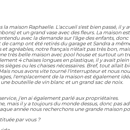
la maison Raphaelle. L'accueil s'est bien passé, il y 
nbons) et un grand vase avec des fleurs. La maison est
ntendu avec la demande sur l'âge des enfants, donc il 
 de camp ont été retirés du garage et Sandra a même 
t agréables, notre français n'était pas très bon, mais
une très belle maison avec pool house et surtout un t
ement 4 chaises longues en plastique, il y avait plein d
s sièges ou les chaises nécessaires. Bref, tout allait b
Mais nous avons vite tourné l'interrupteur et nous no
oyages, l'emplacement de la maison est également id
e bouteille de vin blanc et un grand sac de noix.
rvice, j'en ai également parlé aux propriétaires.
e, mais il y a toujours du monde dessus, donc pas ad
. Chaque année nous recherchons une grande maison pou
stituée par vous ?