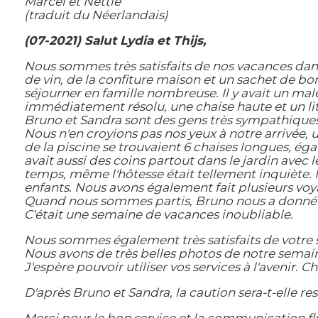
Marcel et Nettie
(traduit du Néerlandais)
(07-2021) Salut Lydia et Thijs,
Nous sommes très satisfaits de nos vacances dans 
de vin, de la confiture maison et un sachet de bo
séjourner en famille nombreuse. Il y avait un male
immédiatement résolu, une chaise haute et un lit
Bruno et Sandra sont des gens très sympathiques e
Nous n'en croyions pas nos yeux à notre arrivée, 
de la piscine se trouvaient 6 chaises longues, égal
avait aussi des coins partout dans le jardin avec le
temps, même l'hôtesse était tellement inquiète. 
enfants. Nous avons également fait plusieurs v
Quand nous sommes partis, Bruno nous a donné un
C'était une semaine de vacances inoubliable.
Nous sommes également très satisfaits de votre se
Nous avons de très belles photos de notre semain
J'espère pouvoir utiliser vos services à l'avenir
D'après Bruno et Sandra, la caution sera-t-elle re