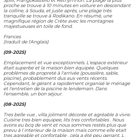
Spilli, Frangokastello et Réthymnon. La plage la plus
proche se trouve à 10 minutes en voiture en descendant
la colline, à Souda, et juste après, une plage très
tranquille se trouve à Rodikano. En résumé, une
magnifique région de Crète avec les montagnes
majestueuses en toile de fond.
Frances
(traduit de l'Anglais)
(09-2025)
Emplacement et vue exceptionnels. L'espace extérieur
était superbe et la maison bien équipée. Quelques
problèmes de propreté à l'arrivée (poussière, sable,
piscine), probablement dus aux vents récents.
Cependant, le gérant a rapidement organisé le ménage
et l'entretien de la piscine le lendemain. Dans
l'ensemble, un bon séjour.
(08-2025)
Tres belle vue , villa joliment décorée et agréable à vivre.
Cuisine tres bien equipee, lits tres confortables . Nous
avons eu bcq de vent et nous sommes restés plus que
prevu à l interieur de la maison mais comme elle etait
tres agreable et confortable , cela a été peu genant. L