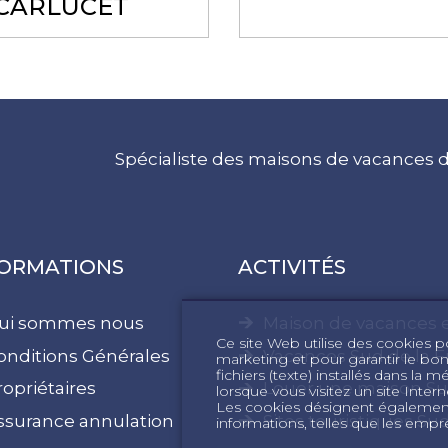
CARLUCET
Spécialiste des maisons de vacances d
FORMATIONS
ACTIVITÉS
ui sommes nous
Maison de vacances
Ce site Web utilise des cookies pou
onditions Générales
Vacances Sud de la F
marketing et pour garantir le bo
fichiers (texte) installés dans la 
ropriétaires
Louer une maison Su
lorsque vous visitez un site Int
Les cookies désignent également 
ssurance annulation
Sites touristiques Su
informations, telles que les empre