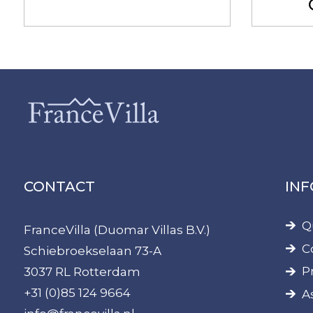
CONTACT
IN
Q
FranceVilla (Duomar Villas B.V.)
C
Schiebroekselaan 73-A
P
3037 RL Rotterdam
+31 (0)85 124 9664
A