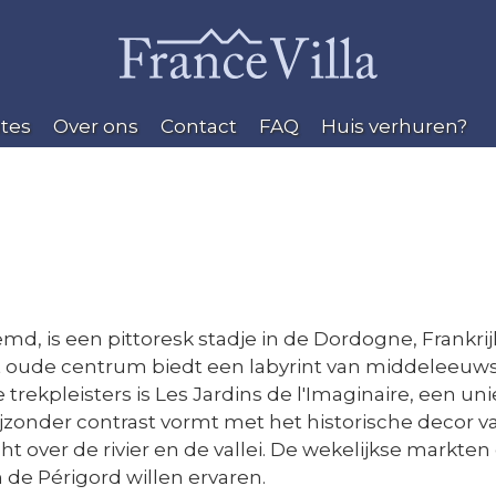
tes
Over ons
Contact
FAQ
Huis verhuren?
md, is een pittoresk stadje in de Dordogne, Frankri
 Het oude centrum biedt een labyrint van middeleeu
trekpleisters is Les Jardins de l'Imaginaire, een u
jzonder contrast vormt met het historische decor v
 over de rivier en de vallei. De wekelijkse markten
 de Périgord willen ervaren.