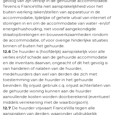
gevolg van zijn verblijf in de gehuurde accommodatie.
Tevens is FranceVilla niet aansprakelijkheid voor het
buiten werking raken/stellen van apparatuur in de
accommodatie, tijdelijke of gehele uitval van internet of
storingen in en om de accommodatie van water -en/of
energiehuishouding, niet vooraf aangekondigde
straatopbrekingen en bouwwerkzaamheden rondom
de accommodatie, of voor overige hinderlijke situaties
binnen of buiten het gehuurde.
12.6
De huurder is (hoofdelijk) aansprakelijk voor alle
verlies en/of schade aan de gehuurde accommodatie
en de inventaris daarvan, ongeacht of dit het gevolg is
van handelen of nalaten van de huurder,
medehuurders dan wel van derden die zich met
toestemming van de huurder in het gehuurde
bevinden. Bij onjuist gebruik c.q. onjuist achterlaten van
de gehuurde woning kunnen aan de huurder
aanvullende kosten worden doorberekend (eventueel
middels verrekening met de waarborgsom).
12.7
De huurder vrijwaart FranceVilla tegen alle
aanspraken van derden, waaronder uitdrukkelijk