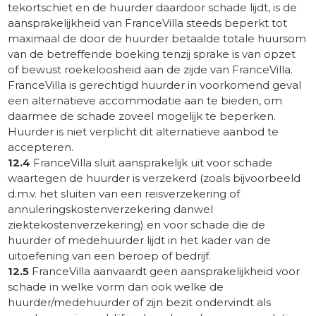
tekortschiet en de huurder daardoor schade lijdt, is de
aansprakelijkheid van FranceVilla steeds beperkt tot
maximaal de door de huurder betaalde totale huursom
van de betreffende boeking tenzij sprake is van opzet
of bewust roekeloosheid aan de zijde van FranceVilla.
FranceVilla is gerechtigd huurder in voorkomend geval
een alternatieve accommodatie aan te bieden, om
daarmee de schade zoveel mogelijk te beperken.
Huurder is niet verplicht dit alternatieve aanbod te
accepteren.
12.4
FranceVilla sluit aansprakelijk uit voor schade
waartegen de huurder is verzekerd (zoals bijvoorbeeld
d.m.v. het sluiten van een reisverzekering of
annuleringskostenverzekering danwel
ziektekostenverzekering) en voor schade die de
huurder of medehuurder lijdt in het kader van de
uitoefening van een beroep of bedrijf.
12.5
FranceVilla aanvaardt geen aansprakelijkheid voor
schade in welke vorm dan ook welke de
huurder/medehuurder of zijn bezit ondervindt als