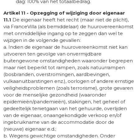
dag: 100% van het totaalbedrag.
Artikel 11 - Opzegging of wijziging door eigenaar
11.1
De eigenaar heeft het recht (maar niet de plicht),
via FranceVilla (als bemiddelaar) de huurovereenkomst
met onmiddellijke ingang op te zeggen dan wel te
wijzigen in de volgende gevallen:
a. Indien de eigenaar de huurovereenkomst niet kan
uitvoeren ten gevolge van onvermijdbare
buitengewone omstandigheden waaronder begrepen
maar niet beperkt tot rampen, zoals natuurrampen
(bosbranden, overstromingen, aardbevingen,
vulkaanuitbarstingen enz.), oorlogen of andere ernstige
veiligheidsproblemen (zoals terrorisme), grote gevaren
voor de menselijke gezondheid (waaronder
epidemieën/pandemieën), stakingen, het geheel of
gedeeltelijk tenietgaan van het gehuurde, overlijden
van de eigenaar, onaangekondigde verkoop en/of
ingebruikname van de accommodatie door de
(nieuwe) eigenaar e.d.;
b. Wegens gewichtige omstandigheden. Onder