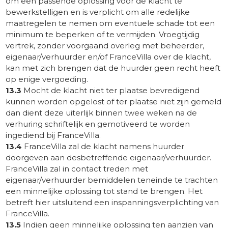
om een passende oplossing voor de klacht te
bewerkstelligen en is verplicht om alle redelijke
maatregelen te nemen om eventuele schade tot een
minimum te beperken of te vermijden. Vroegtijdig
vertrek, zonder voorgaand overleg met beheerder,
eigenaar/verhuurder en/of FranceVilla over de klacht,
kan met zich brengen dat de huurder geen recht heeft
op enige vergoeding.
13.3
Mocht de klacht niet ter plaatse bevredigend
kunnen worden opgelost of ter plaatse niet zijn gemeld
dan dient deze uiterlijk binnen twee weken na de
verhuring schriftelijk en gemotiveerd te worden
ingediend bij FranceVilla.
13.4
FranceVilla zal de klacht namens huurder
doorgeven aan desbetreffende eigenaar/verhuurder.
FranceVilla zal in contact treden met
eigenaar/verhuurder bemiddelen teneinde te trachten
een minnelijke oplossing tot stand te brengen. Het
betreft hier uitsluitend een inspanningsverplichting van
FranceVilla.
13.5
Indien geen minnelijke oplossing ten aanzien van