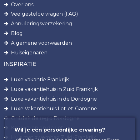
Over ons
Veelgestelde vragen (FAQ)
Annuleringsverzekering
Blog
Algemene voorwaarden
Huiseigenaren
INSPIRATIE
Luxe vakantie Frankrijk
Luxe vakantiehuis in Zuid Frankrijk
Luxe vakantiehuis in de Dordogne
Luxe Vakantiehuis Lot-et-Garonne
Ontdek de regio Dordogne
Kanovaren op de Lot
Wil je een persoonlijke ervaring?
Huis met zwembad Zuid-Frankrijk