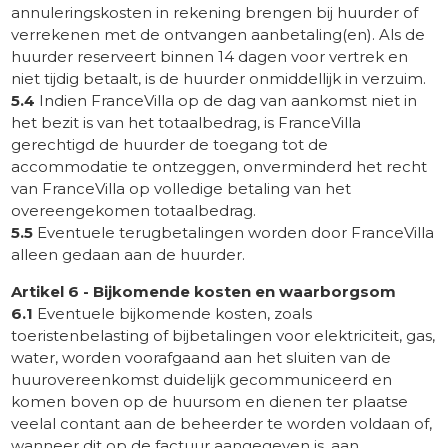
annuleringskosten in rekening brengen bij huurder of
verrekenen met de ontvangen aanbetaling(en). Als de
huurder reserveert binnen 14 dagen voor vertrek en
niet tijdig betaalt, is de huurder onmiddellijk in verzuim.
5.4
Indien FranceVilla op de dag van aankomst niet in
het bezit is van het totaalbedrag, is FranceVilla
gerechtigd de huurder de toegang tot de
accommodatie te ontzeggen, onverminderd het recht
van FranceVilla op volledige betaling van het
overeengekomen totaalbedrag.
5.5
Eventuele terugbetalingen worden door FranceVilla
alleen gedaan aan de huurder.
Artikel 6 - Bijkomende kosten en waarborgsom
6.1
Eventuele bijkomende kosten, zoals
toeristenbelasting of bijbetalingen voor elektriciteit, gas,
water, worden voorafgaand aan het sluiten van de
huurovereenkomst duidelijk gecommuniceerd en
komen boven op de huursom en dienen ter plaatse
veelal contant aan de beheerder te worden voldaan of,
wanneer dit op de factuur aangegeven is, aan