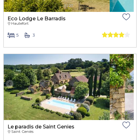
1
/
27
Eco Lodge Le Barradis
Hautefort
5
3
1
/
41
Le paradis de Saint Genies
Saint Geniès