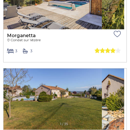
1
/
24
Morganetta
Condat sur Vézère
3
3
1
/
35