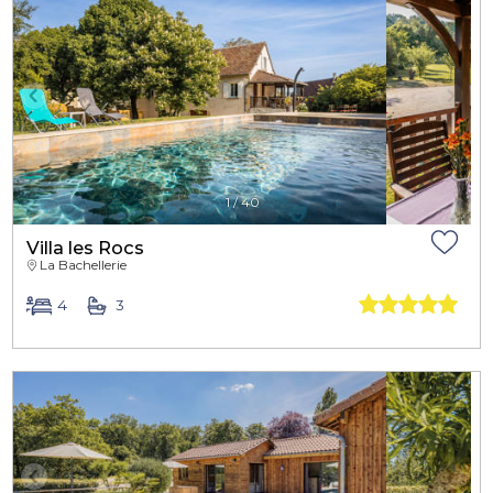
1
/
40
Villa les Rocs
La Bachellerie
4
3