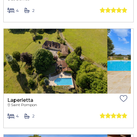
4
2
1
/
47
Laperletta
Saint Pompon
4
2