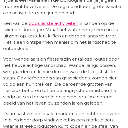
Tijdens een vakantie in de Dordogne hoef je je geen
moment te vervelen. De regio biedt een grote variatie
aan activiteiten voor jong en oud.
Een van de
populairste activiteiten
is kanoën op de
rivier de Dordogne. Vanaf het water heb je een uniek
uitzicht op kastelen, kliffen en dorpen langs de rivier.
Het is een ontspannen manier om het landschap te
ontdekken.
Voor wandelaars en fietsers zijn er talloze routes door
het heuvelachtige landschap. Wandel langs bossen,
wijngaarden en kleine dorpen waar de tijd lijkt stil te
staan. Ook liefhebbers van geschiedenis komen hier
volop aan hun trekken. De beroemde grotten van
Lascaux behoren tot de belangrijkste prehistorische
vindplaatsen ter wereld en geven een fascinerend
beeld van het leven duizenden jaren geleden.
Daarnaast zijn de lokale markten een echte belevenis.
In bijna ieder dorp vindt wekelijks een markt plaats
waar je streekproducten kunt kopen en de sfeer van