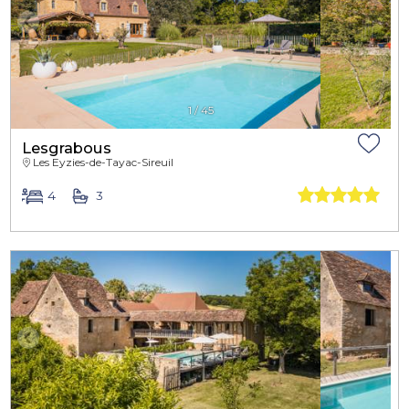
1
/
45
Lesgrabous
Les Eyzies-de-Tayac-Sireuil
4
3