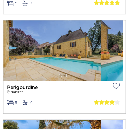
5
3
1
/
49
Perigourdine
Nabirat
5
4