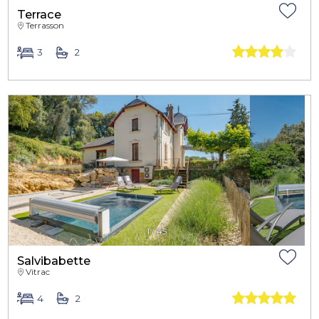
Terrace
Terrasson
3
2
1
/
45
Salvibabette
Vitrac
4
2