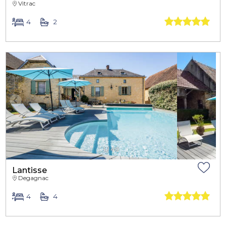
Vitrac
4
2
1
/
40
Lantisse
Degagnac
4
4