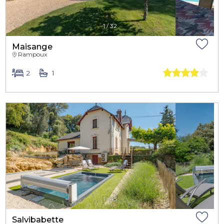
1
/
32
Maisange
Rampoux
2
1
1
/
45
Salvibabette