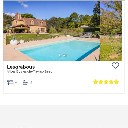
1
/
45
Lesgrabous
Les Eyzies-de-Tayac-Sireuil
4
3