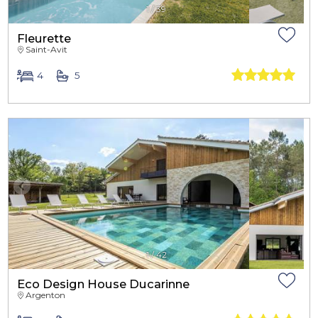
1
/
39
Fleurette
Saint-Avit
4
5
1
/
42
Eco Design House Ducarinne
Argenton