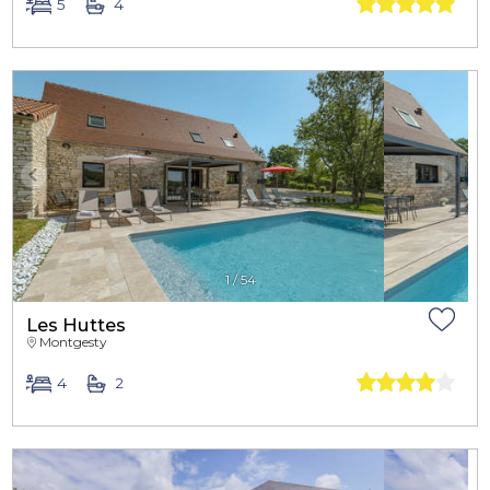
5
4
1
/
54
Les Huttes
Montgesty
4
2