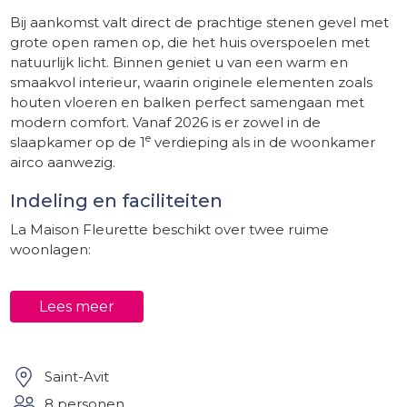
Bij aankomst valt direct de prachtige stenen gevel met
grote open ramen op, die het huis overspoelen met
natuurlijk licht. Binnen geniet u van een warm en
smaakvol interieur, waarin originele elementen zoals
houten vloeren en balken perfect samengaan met
modern comfort. Vanaf 2026 is er zowel in de
e
slaapkamer op de 1
verdieping als in de woonkamer
airco aanwezig.
Indeling en faciliteiten
La Maison Fleurette beschikt over twee ruime
woonlagen:
Bovenverdieping: een royale woonkamer/keuken
Lees meer
van 60 m² met prachtig uitzicht op de tuin, het
privézwembad en het omliggende landschap.
Ontspan in de comfortabele zithoek bij de
Saint-Avit
televisie of speel een potje tafelvoetbal. De
moderne keuken is volledig uitgerust met o.a. een
8 personen