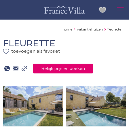
home
vakantiehuizen
fleurette
FLEURETTE
toevoegen als favoriet
Bekijk prijs en boeken