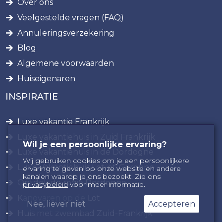
Over ons
Veelgestelde vragen (FAQ)
Annuleringsverzekering
Blog
Algemene voorwaarden
Huiseigenaren
INSPIRATIE
Luxe vakantie Frankrijk
Luxe vakantiehuis in Zuid Frankrijk
Wil je een persoonlijke ervaring?
Luxe vakantiehuis in de Dordogne
Wij gebruiken cookies om je een persoonlijkere
Luxe Vakantiehuis Lot-et-Garonne
ervaring te geven op onze website en andere
kanalen waarop je ons bezoekt. Zie ons
Ontdek de regio Dordogne
privacybeleid
voor meer informatie.
Kanovaren op de Lot
Nee, liever niet
Accepteren
Huis met zwembad Zuid-Frankrijk