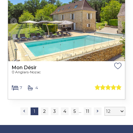
1
/
50
Mon Désir
Anglars-Nozac
7
4
1
2
3
4
5
11