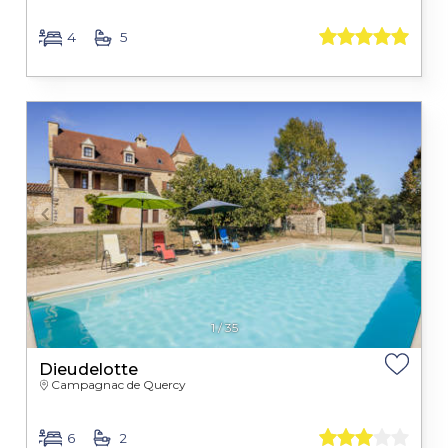
4
5
1
/
35
Dieudelotte
Campagnac de Quercy
6
2