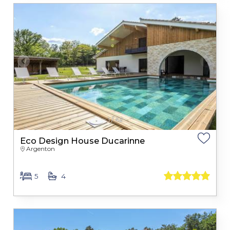
1
/
42
Eco Design House Ducarinne
Argenton
5
4