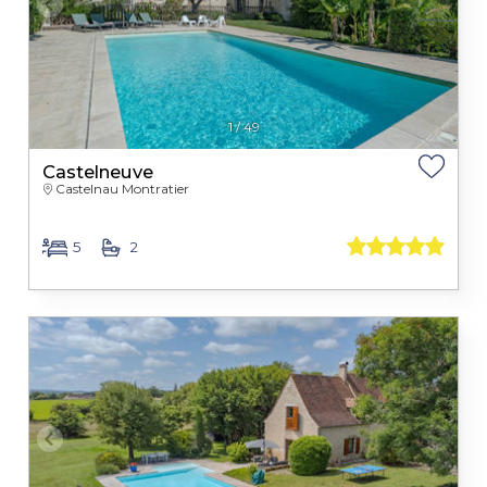
1
/
49
Castelneuve
Castelnau Montratier
5
2