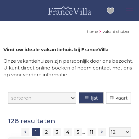
home
vakantiehuizen
Vind uw ideale vakantiehuis bij FranceVilla
Onze vakantiehuizen zijn persoonlijk door ons bezocht.
U kunt direct online boeken of neem contact met ons
op voor verdere informatie.
lijst
kaart
resultaten
1
2
3
4
5
11