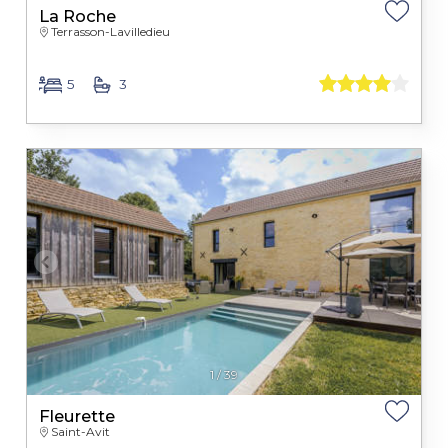
La Roche
Terrasson-Lavilledieu
5
3
1
/
39
Fleurette
Saint-Avit