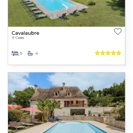
1
/
49
Cavalaubre
Cales
5
4