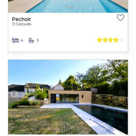
1
/
42
Pechoir
Cazoules
4
3
1
/
41