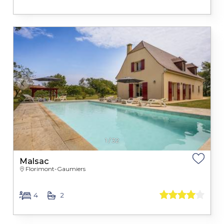
1
/
32
Malsac
Florimont-Gaumiers
4
2