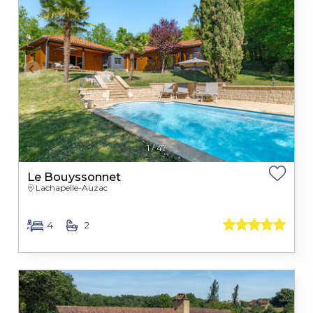
1
/
47
Le Bouyssonnet
Lachapelle-Auzac
4
2