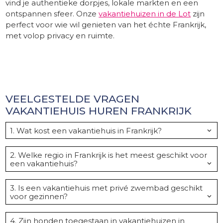
vind je authentieke dorpjes, lokale markten en een
ontspannen sfeer. Onze
vakantiehuizen in de Lot
zijn
perfect voor wie wil genieten van het échte Frankrijk,
met volop privacy en ruimte.
tekst
scheidingslaag
VEELGESTELDE VRAGEN
VAKANTIEHUIS HUREN FRANKRIJK
1. Wat kost een vakantiehuis in Frankrijk?
De prijs van een vakantiehuis in Frankrijk hangt af van
de regio, het seizoen en het type woning. In Zuid-
2. Welke regio in Frankrijk is het meest geschikt voor
Frankrijk liggen de prijzen doorgaans hoger in het
een vakantiehuis?
hoogseizoen, vooral voor villa’s met privé zwembad.
Populaire regio’s zijn onder andere de Dordogne en
Lot-et-Garonne. De Dordogne is ideaal voor wie
3. Is een vakantiehuis met privé zwembad geschikt
houdt van natuur en cultuur, terwijl Lot-et-Garonne
voor gezinnen?
rustiger en authentieker is.
Ja, veel gezinnen kiezen voor een vakantiehuis met
privé zwembad vanwege de ruimte, privacy en
4. Zijn honden toegestaan in vakantiehuizen in