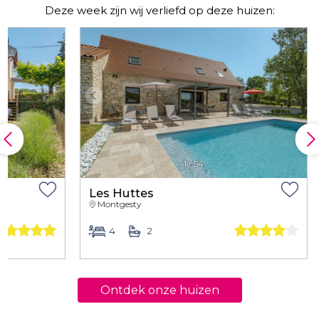
Deze week zijn wij verliefd op deze huizen:
1
/
54
Les Huttes
Montgesty
4
2
Ontdek onze huizen