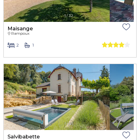
1
/
32
Maisange
Rampoux
2
1
1
/
45
Salvibabette