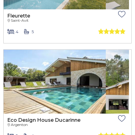
1
/
39
Fleurette
Saint-Avit
4
5
1
/
42
Eco Design House Ducarinne
Argenton