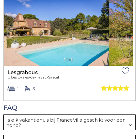
1
/
45
Lesgrabous
Les Eyzies-de-Tayac-Sireuil
4
3
FAQ
Is elk vakantiehuis bij FranceVilla geschikt voor een
hond?
Nee, een hond is alleen welkom bij de