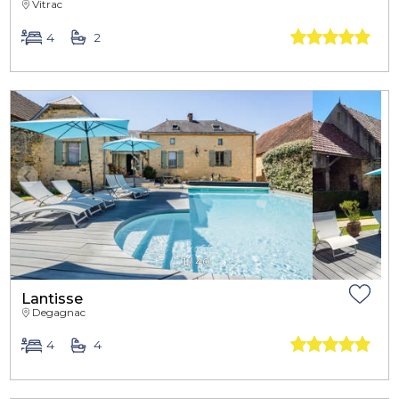
Vitrac
4
2
1
/
40
Lantisse
Degagnac
4
4