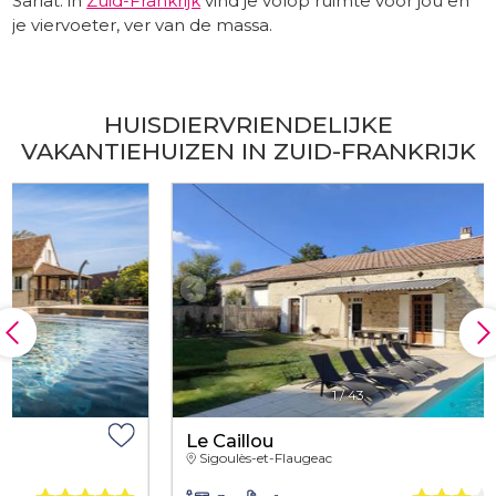
Sarlat: in
Zuid-Frankrijk
vind je volop ruimte voor jou en
je viervoeter, ver van de massa.
-
HUISDIERVRIENDELIJKE
VAKANTIEHUIZEN IN ZUID-FRANKRIJK
1
/
43
Le Caillou
Charlott
Sigoulès-et-Flaugeac
Sergeac