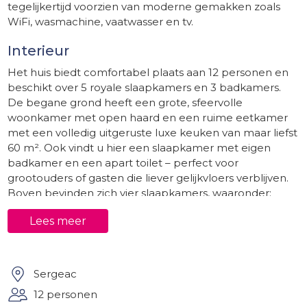
tegelijkertijd voorzien van moderne gemakken zoals
WiFi, wasmachine, vaatwasser en tv.
Interieur
Het huis biedt comfortabel plaats aan 12 personen en
beschikt over 5 royale slaapkamers en 3 badkamers.
De begane grond heeft een grote, sfeervolle
woonkamer met open haard en een ruime eetkamer
met een volledig uitgeruste luxe keuken van maar liefst
60 m². Ook vindt u hier een slaapkamer met eigen
badkamer en een apart toilet – perfect voor
grootouders of gasten die liever gelijkvloers verblijven.
Boven bevinden zich vier slaapkamers, waaronder:
1 kamer met een tweepersoonsbed (180 cm) en
Lees meer
ensuite douche/toilet
1 grote kamer met tweepersoonsbed (160 cm) +
twee eenpersoonsbedden
Sergeac
2 kamers met elk twee losse bedden (desgewenst
12 personen
samen te voegen tot tweepersoonsbed)