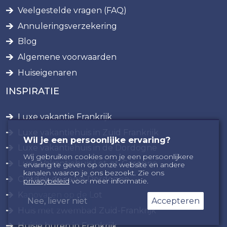
Veelgestelde vragen (FAQ)
Annuleringsverzekering
Blog
Algemene voorwaarden
Huiseigenaren
INSPIRATIE
Luxe vakantie Frankrijk
Luxe vakantiehuis in Zuid Frankrijk
Wil je een persoonlijke ervaring?
Luxe vakantiehuis in de Dordogne
Wij gebruiken cookies om je een persoonlijkere
Luxe Vakantiehuis Lot-et-Garonne
ervaring te geven op onze website en andere
kanalen waarop je ons bezoekt. Zie ons
Ontdek de regio Dordogne
privacybeleid
voor meer informatie.
Kanovaren op de Lot
Nee, liever niet
Accepteren
Huis met zwembad Zuid-Frankrijk
Huisje huren in Frankrijk