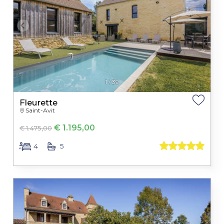
1
/
39
Fleurette
Saint-Avit
€ 1.195,00
€ 1.475,00
4
5