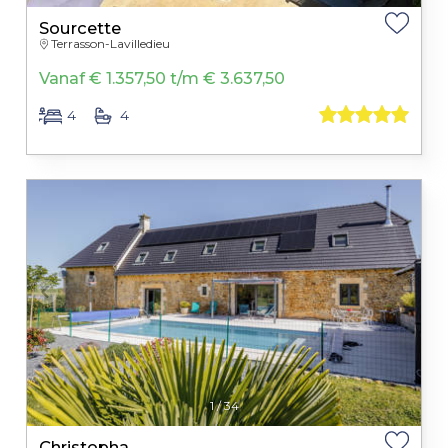
Sourcette
Terrasson-Lavilledieu
Vanaf € 1.357,50 t/m € 3.637,50
4
4
1
/
34
Christopha