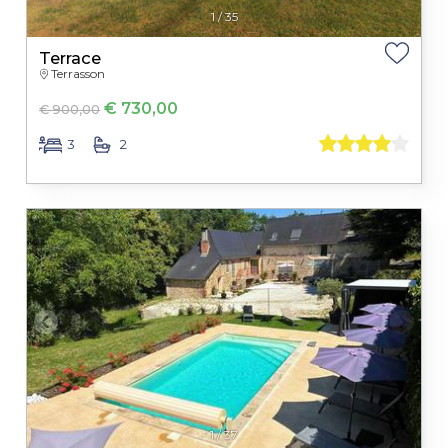
1
/
35
Terrace
Terrasson
€ 730,00
€ 900,00
3
2
1
/
37