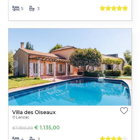
5
3
1
/
40
Villa des Oiseaux
Lanzac
€ 1.135,00
€ 1.300,00
4
3