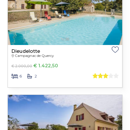
1
/
35
Dieudelotte
Campagnac de Quercy
€ 1.422,50
€ 2.000,00
6
2