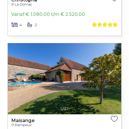
La Dornac
Vanaf € 1.080,00 t/m € 2.520,00
4
2
1
/
32
Maisange
Rampoux