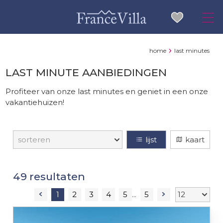
home
last minutes
LAST MINUTE AANBIEDINGEN
Profiteer van onze last minutes en geniet in een onze
vakantiehuizen!
lijst
kaart
resultaten
1
2
3
4
5
5