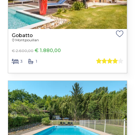
1
/
29
Gobatto
Montpouillan
€ 1.880,00
€ 2.600,00
3
1