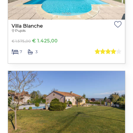
1
/
50
Villa Blanche
Pujols
€ 1.425,00
€ 1.575,00
7
3