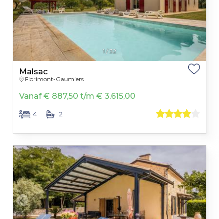
1
/
32
Malsac
Florimont-Gaumiers
Vanaf € 887,50 t/m € 3.615,00
4
2