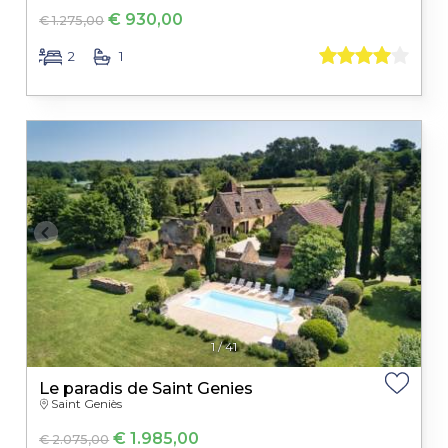
€ 930,00
€ 1.275,00
2
1
1
/
41
Le paradis de Saint Genies
Saint Geniès
€ 1.985,00
€ 2.075,00