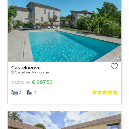
1
/
49
Castelneuve
Castelnau Montratier
€ 987,50
€ 1.300,00
5
2