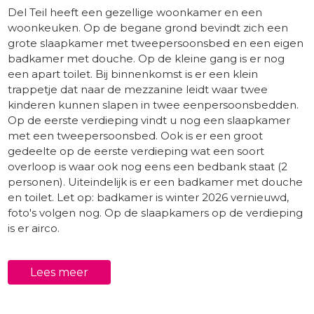
Del Teil heeft een gezellige woonkamer en een
woonkeuken. Op de begane grond bevindt zich een
grote slaapkamer met tweepersoonsbed en een eigen
badkamer met douche. Op de kleine gang is er nog
een apart toilet. Bij binnenkomst is er een klein
trappetje dat naar de mezzanine leidt waar twee
kinderen kunnen slapen in twee eenpersoonsbedden.
Op de eerste verdieping vindt u nog een slaapkamer
met een tweepersoonsbed. Ook is er een groot
gedeelte op de eerste verdieping wat een soort
overloop is waar ook nog eens een bedbank staat (2
personen). Uiteindelijk is er een badkamer met douche
en toilet. Let op: badkamer is winter 2026 vernieuwd,
foto's volgen nog. Op de slaapkamers op de verdieping
is er airco.
Buiten
Lees meer
De tuin is geheel omheind en heeft een fijn verwarmd
privé-zwembad met een leuk overdekt terras. Hier
heeft u goed overzicht op de kinderen die lekker in het