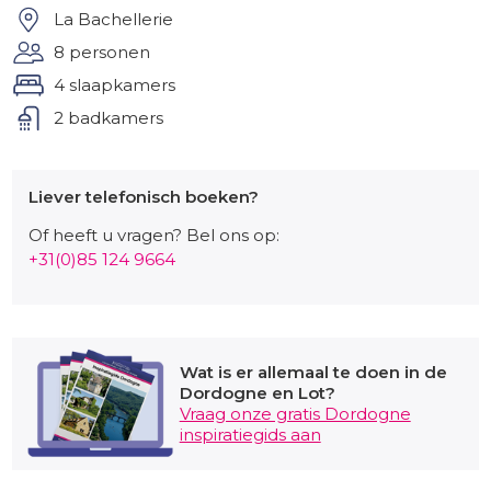
zwembad kunnen spelen.
La Bachellerie
8 personen
Omgeving
4 slaapkamers
De bakker op 1 min lopen afstand. 15 Km van
2 badkamers
Montignac-Lascaux. 35 km van Sarlat. 15 km van
Hautefort.
Activiteiten
Liever telefonisch boeken?
Winkels, paardrijden, vissen, een meer, wandelen, vijver,
Of heeft u vragen? Bel ons op:
rivier, tennis, fietsroutes, amusement park, restaurants,
+31(0)85 124 9664
disco.
Mocht u de spectaculaire nieuwe grotten van Lascaux
gaan bezoeken, dit vakantiehuis ligt op korte rijafstand
van deze grotten af, zie
www.lascaux.fr
.
Wat is er allemaal te doen in de
Dordogne en Lot?
Vraag onze gratis Dordogne
inspiratiegids aan