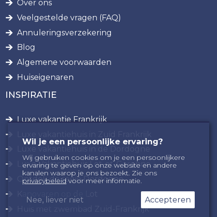
Over ons
Veelgestelde vragen (FAQ)
Annuleringsverzekering
Blog
Algemene voorwaarden
Huiseigenaren
INSPIRATIE
Luxe vakantie Frankrijk
Luxe vakantiehuis in Zuid Frankrijk
Wil je een persoonlijke ervaring?
Luxe vakantiehuis in de Dordogne
Wij gebruiken cookies om je een persoonlijkere
Luxe Vakantiehuis Lot-et-Garonne
ervaring te geven op onze website en andere
kanalen waarop je ons bezoekt. Zie ons
Ontdek de regio Dordogne
privacybeleid
voor meer informatie.
Kanovaren op de Lot
Nee, liever niet
Accepteren
Huis met zwembad Zuid-Frankrijk