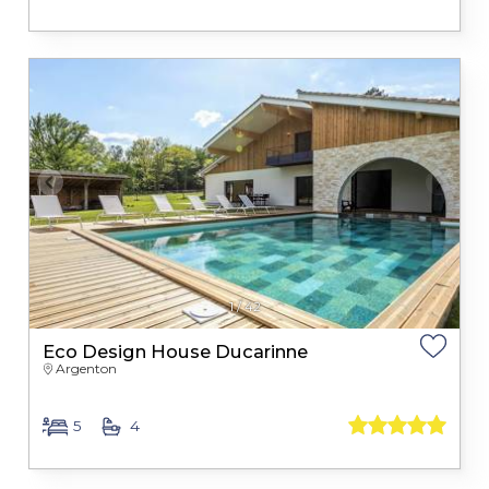
1
/
42
Eco Design House Ducarinne
Argenton
5
4