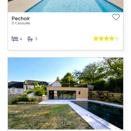
1
/
42
Pechoir
Cazoules
4
3
1
/
41