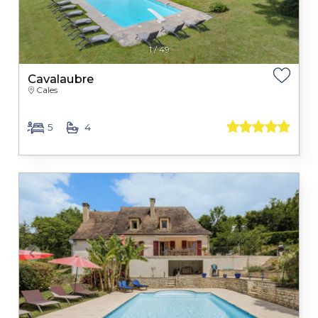
1
/
49
Cavalaubre
Cales
5
4