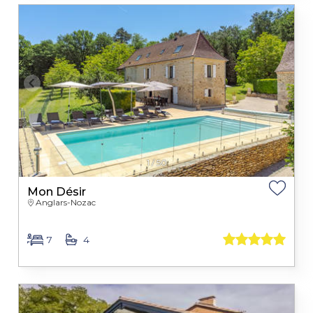
1
/
50
Mon Désir
Anglars-Nozac
7
4