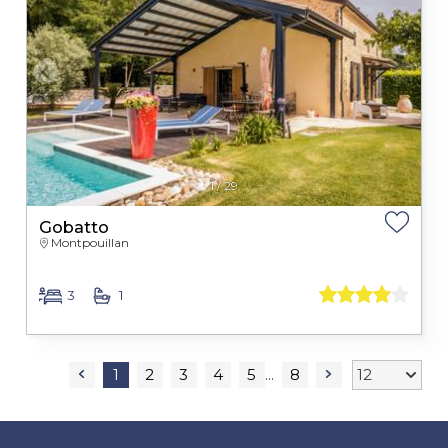
1
/
29
Gobatto
Montpouillan
3
1
1
2
3
4
5
8