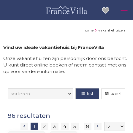
home
vakantiehuizen
Vind uw ideale vakantiehuis bij FranceVilla
Onze vakantiehuizen zijn persoonlijk door ons bezocht.
U kunt direct online boeken of neem contact met ons
op voor verdere informatie.
lijst
kaart
resultaten
1
2
3
4
5
8