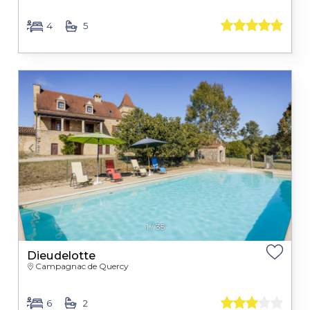
4
5
1
/
35
Dieudelotte
Campagnac de Quercy
6
2