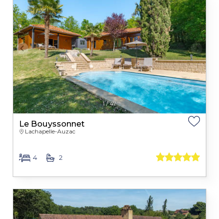
1
/
47
Le Bouyssonnet
Lachapelle-Auzac
4
2