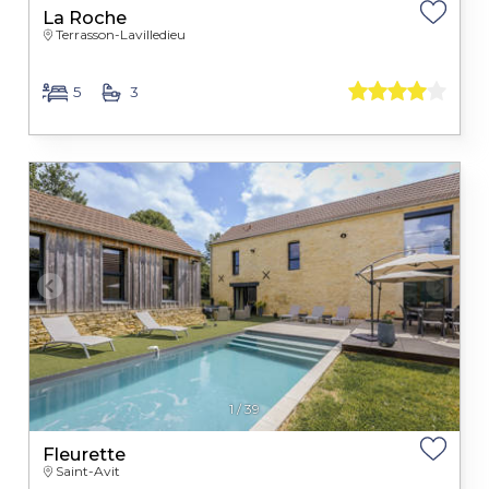
La Roche
Terrasson-Lavilledieu
5
3
1
/
39
Fleurette
Saint-Avit