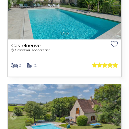
1
/
49
Castelneuve
Castelnau Montratier
5
2