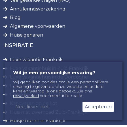
Veelgestelde vragen (FAQ)
Annuleringsverzekering
Blog
Algemene voorwaarden
Huiseigenaren
INSPIRATIE
Luxe vakantie Frankrijk
Luxe vakantiehuis in Zuid Frankrijk
Wil je een persoonlijke ervaring?
Luxe vakantiehuis in de Dordogne
Wij gebruiken cookies om je een persoonlijkere
Luxe Vakantiehuis Lot-et-Garonne
ervaring te geven op onze website en andere
kanalen waarop je ons bezoekt. Zie ons
Ontdek de regio Dordogne
privacybeleid
voor meer informatie.
Kanovaren op de Lot
Nee, liever niet
Accepteren
Huis met zwembad Zuid-Frankrijk
Huisje huren in Frankrijk