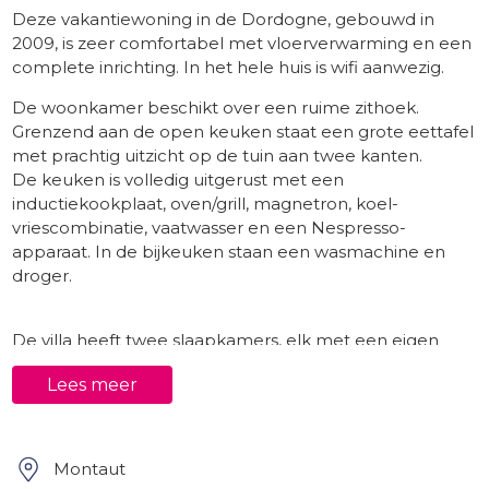
Deze vakantiewoning in de Dordogne, gebouwd in
2009, is zeer comfortabel met vloerverwarming en een
complete inrichting. In het hele huis is wifi aanwezig.
De woonkamer beschikt over een ruime zithoek.
Grenzend aan de open keuken staat een grote eettafel
met prachtig uitzicht op de tuin aan twee kanten.
De keuken is volledig uitgerust met een
inductiekookplaat, oven/grill, magnetron, koel-
vriescombinatie, vaatwasser en een Nespresso-
apparaat. In de bijkeuken staan een wasmachine en
droger.
De villa heeft twee slaapkamers, elk met een eigen
badkamer en toilet:
Lees meer
De master bedroom (16 m²) heeft een
tweepersoonsbed (160x200 cm), een grote
kledingkast en een ensuite badkamer met
Montaut
dubbele wastafels, douche en toilet.