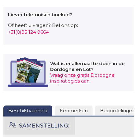
Omgeving
Liever telefonisch boeken?
Vanuit Morganetta kunt u de omgeving verkennen.
Of heeft u vragen? Bel ons op:
Lange wandelingen maken, zwemmen in de rivier de
+31(0)85 124 9664
Vézère en mooie dorpen bezoeken zoals Montignac,
Terrasson, Thenon.
Wat is er allemaal te doen in de
Dordogne en Lot?
Vraag onze gratis Dordogne
inspiratiegids aan
Beschikbaarheid
Kenmerken
Beoordelingen
SAMENSTELLING: