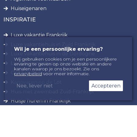
Huiseigenaren
INSPIRATIE
Luxe vakantie Frankrijk
Luxe vakantiehuis in Zuid Frankrijk
Wil je een persoonlijke ervaring?
Luxe vakantiehuis in de Dordogne
Wij gebruiken cookies om je een persoonlijkere
Luxe Vakantiehuis Lot-et-Garonne
ervaring te geven op onze website en andere
kanalen waarop je ons bezoekt. Zie ons
Ontdek de regio Dordogne
privacybeleid
voor meer informatie.
Kanovaren op de Lot
Nee, liever niet
Accepteren
Huis met zwembad Zuid-Frankrijk
Huisje huren in Frankrijk