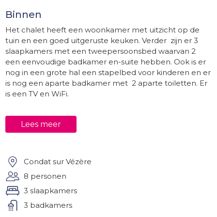
Binnen
Het chalet heeft een woonkamer met uitzicht op de
tuin en een goed uitgeruste keuken. Verder zijn er 3
slaapkamers met een tweepersoonsbed waarvan 2
een eenvoudige badkamer en-suite hebben. Ook is er
nog in een grote hal een stapelbed voor kinderen en er
is nog een aparte badkamer met 2 aparte toiletten. Er
is een TV en WiFi.
Buiten
Lees meer
De grote tuin biedt veel privacy. Op het terras staan
tuinmeubelen en een parasol en rond het verwarmde
zwembad staan ligstoelen en niet te vergeten de
geweldige jacuzzi voor ultieme ontspanning met
Condat sur Vézère
uitzicht op de bergen. Ook is er een barbecue en een
8 personen
jeu de boules baan. Ideaal voor een vakantie die
3 slaapkamers
ontspanning en culturele ontdekkingen combineert
dankzij de nabijheid van talrijke historische
3 badkamers
bezienswaardigheden.