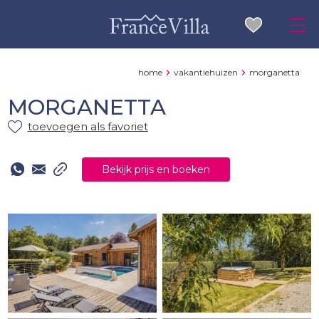
home
vakantiehuizen
morganetta
MORGANETTA
toevoegen als favoriet
Bekijk prijs en boeken