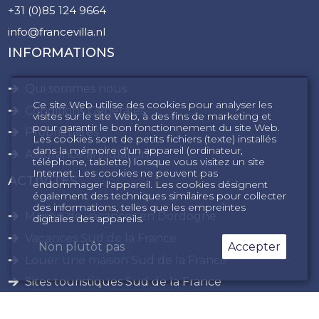
+31 (0)85 124 9664
info@francevilla.nl
INFORMATIONS
Qui sommes nous
Ce site Web utilise des cookies pour analyser les
Conditions Générales
visites sur le site Web, à des fins de marketing et
pour garantir le bon fonctionnement du site Web.
Propriétaires
Les cookies sont de petits fichiers (texte) installés
dans la mémoire d'un appareil (ordinateur,
Assurance annulation
téléphone, tablette) lorsque vous visitez un site
Internet. Les cookies ne peuvent pas
ACTIVITÉS
endommager l'appareil. Les cookies désignent
également des techniques similaires pour collecter
des informations, telles que les empreintes
Maison de vacances en Dordogne
digitales des appareils.
Vacances Sud de la France
Non plutôt pas
Accepter
Louer une maison Sud de la France
Sites touristiques Sud de la France