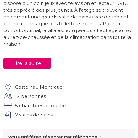
dispose d’un coin jeux avec télévision et lecteur DVD,
très apprécié des plus jeunes. À l’étage se trouvent
également une grande salle de bains avec douche et
baignoire, ainsi que des toilettes séparées. Pour un
confort optimal, la villa est équipée du chauffage au sol
au rez-de-chaussée et de la climatisation dans toute la
maison.
Extérieur
Lire la suite
La piscine privée de 10 x 5 mètres est magnifiquement
située et offre une vue dégagée sur les collines
environnantes. Autour de la piscine, des transats
confortables sont à votre disposition ainsi qu’une
Castelnau Montratier
douche extérieure. Les enfants peuvent jouer en toute
12 personnes
sécurité sur la pelouse pendant que vous vous
5 chambres a coucher
détendez sur la terrasse ou savourez un bon verre de
vin. La terrasse couverte est idéale pour de longues et
2 salles de bains
agréables soirées d’été.
Environnement
Vous préférez réserver par téléphone ?