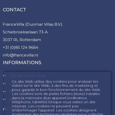
CONTACT
FranceVilla (Duomar Villas B.V.)
Schiebroekselaan 73-A
3037 RL Rotterdam
+31 (0)85 124 9664
info@francevilla.nl
INFORMATIONS
Qui sommes nous
Ce site Web utilise des cookies pour analyser les
Conditions Générales
visites sur le site Web, à des fins de marketing et
pour garantir le bon fonctionnement du site Web.
Propriétaires
Les cookies sont de petits fichiers (texte) installés
dans la mémoire d'un appareil (ordinateur,
Assurance annulation
téléphone, tablette) lorsque vous visitez un site
Internet. Les cookies ne peuvent pas
ACTIVITÉS
endommager l'appareil. Les cookies désignent
également des techniques similaires pour collecter