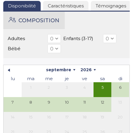
des vacances relaxantes où calme, nature et confort
Disponibilité
Caractéristiques
Témoignages
sont les maîtres-mots. Sa proximité avec le Lot-et-
Garonne permet également de découvrir ce beau
COMPOSITION
département voisin. Enfin, la maison est proche de
Bergerac, de son aéroport et de ses innombrables
domaines viticoles (et donc de ses vins délicieux !).
Adultes
Enfants (3-17)
Bébé
septembre
2026
lu
ma
me
je
ve
sa
di
1
2
3
4
5
6
7
8
9
10
11
12
13
14
15
16
17
18
19
20
21
22
23
24
25
26
27