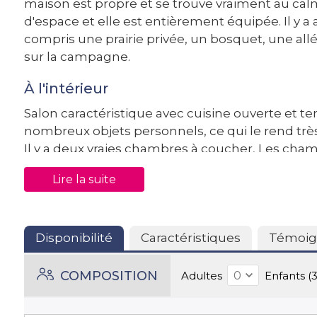
maison est propre et se trouve vraiment au ca
d'espace et elle est entièrement équipée. Il y a 
compris une prairie privée, un bosquet, une allé
sur la campagne.
À l'intérieur
Salon caractéristique avec cuisine ouverte et t
nombreux objets personnels, ce qui le rend très
Il y a deux vraies chambres à coucher, Les cha
les escaliers de la salle de bain (32m2). Les de
Lire la suite
160x 200. Entre ces chambres se trouve une gr
grande télévision connectée. Après il y deux e
accessibles que de l'extérieur, la première (22m2
un lit double de 140 x 190, la dernière pièce est
Disponibilité
Caractéristiques
Témoig
personnes âgées aventureuses… Ces deux pièces
absolument très basiques et ne peuvent pas êt
COMPOSITION
Adultes
Enfants (3
À l'extérieur