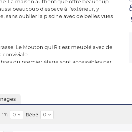
lme. La maison authentique offre beaucoup
aussi beaucoup d'espace à l'extérieur, y
e, sans oublier la piscine avec de belles vues
errasse. Le Mouton qui Rit est meublé avec de
 conviviale.
mbres du premier étage sont accessibles par
ux chambres (très grandes) ont un lit double de
ande pièce multifonctionnelle (32m2) avec une
spaces au rez-de-chaussée et qui ne sont
) a un lit double de 160 x 200 et la seconde a
 assez petit (11m2) et convient aux jeunes ou aux
nages
 sont idéales en été mais elles sont
re appelées de vraies chambres.
-17)
Bébé