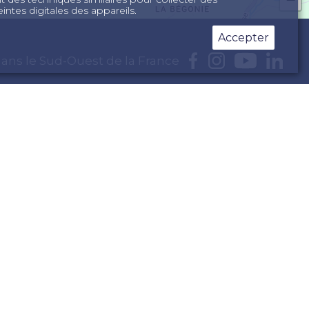
intes digitales des appareils.
Accepter
ans le Sud-Ouest de la France
 en Dordogne
rance
d de la France
d de la France