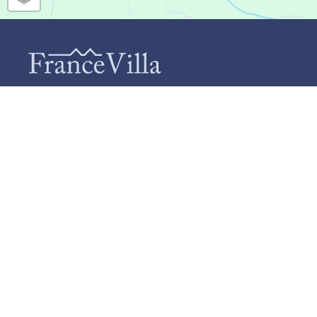
CONTACT
IN
Q
FranceVilla (Duomar Villas B.V.)
C
Schiebroekselaan 73-A
P
3037 RL Rotterdam
+31 (0)85 124 9664
A
info@francevilla.nl