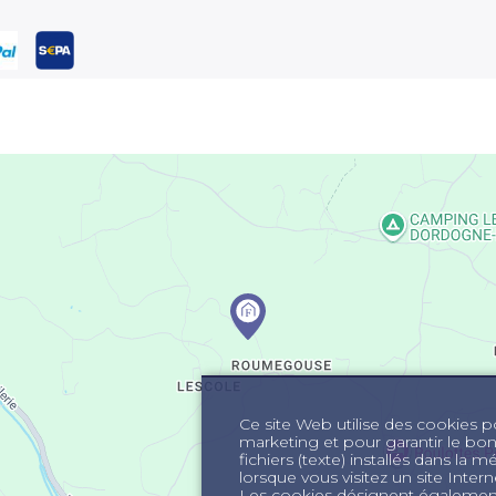
Ce site Web utilise des cookies pou
marketing et pour garantir le bo
fichiers (texte) installés dans la 
lorsque vous visitez un site Int
Les cookies désignent également 