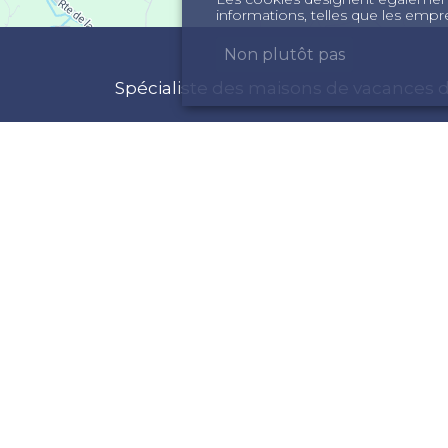
informations, telles que les empre
Non plutôt pas
Spécialiste des maisons de vacances d
FORMATIONS
ACTIVITÉS
ui sommes nous
Maison de vacances
onditions Générales
Vacances Sud de la F
ropriétaires
Louer une maison Su
ssurance annulation
Sites touristiques Su