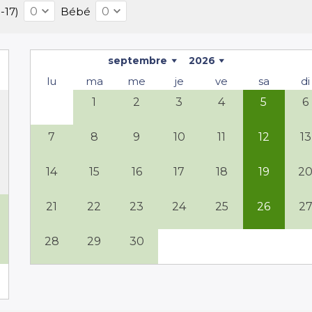
-17)
Bébé
ous pouvez donc vous asseoir au soleil ou à
septembre
2026
lu
ma
me
je
ve
sa
di
1
2
3
4
5
6
z-vous au marché local le vendredi matin pour
ue diriez-vous d'une visite œnologique ? Un
7
8
9
10
11
12
13
elles que le Gouffre du Padirac ou une visite
14
15
16
17
18
19
2
on, mais il a la terrasse de l'autre côté de sa
ossible. Ils n'utilisent jamais la piscine et sont
21
22
23
24
25
26
2
28
29
30