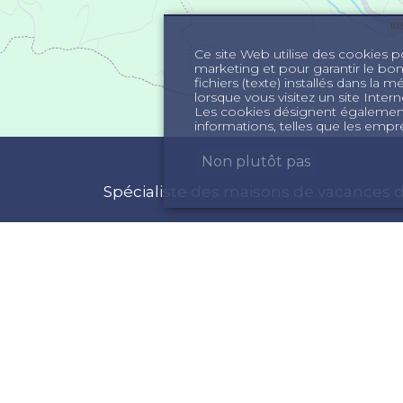
Ce site Web utilise des cookies pou
marketing et pour garantir le bo
fichiers (texte) installés dans la 
lorsque vous visitez un site Int
Les cookies désignent également 
informations, telles que les empre
Non plutôt pas
Spécialiste des maisons de vacances d
FORMATIONS
ACTIVITÉS
ui sommes nous
Maison de vacances
onditions Générales
Vacances Sud de la F
ropriétaires
Louer une maison Su