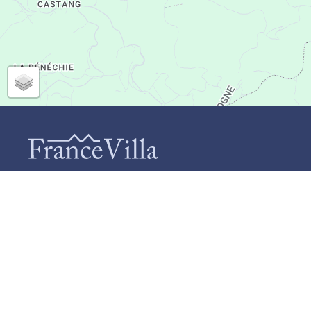
CONTACT
IN
Q
FranceVilla (Duomar Villas B.V.)
C
Schiebroekselaan 73-A
P
3037 RL Rotterdam