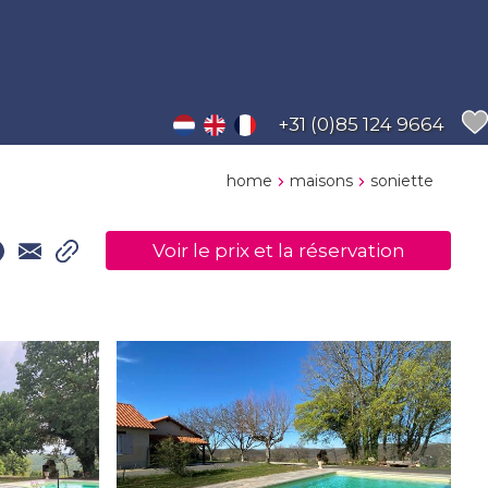
+31 (0)85 124 9664
home
maisons
soniette
Voir le prix et la réservation