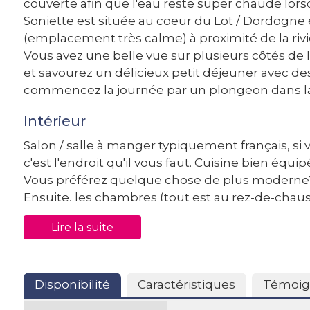
couverte afin que l'eau reste super chaude lorsqu
Soniette est située au coeur du Lot / Dordogne et
(emplacement très calme) à proximité de la rivièr
Vous avez une belle vue sur plusieurs côtés de l
et savourez un délicieux petit déjeuner avec des
commencez la journée par un plongeon dans la 
Intérieur
Salon / salle à manger typiquement français, si v
c'est l'endroit qu'il vous faut. Cuisine bien équ
Vous préférez quelque chose de plus moderne
Ensuite, les chambres (tout est au rez-de-chaus
séduiront certainement, car elles ont été ent
Lire la suite
bons lits ! Deux chambres avec 2 lits simples 
leur propre salle de bain attenante et une cham
une salle de bain moderne et entièrement neuve
climatisées.
Disponibilité
Caractéristiques
Témoig