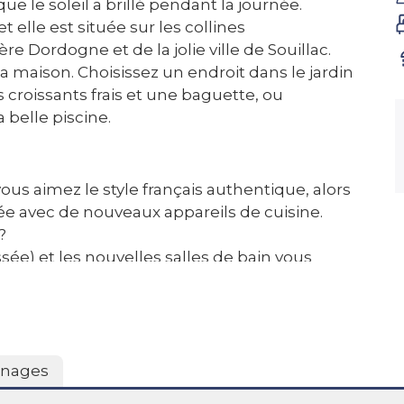
e le soleil a brillé pendant la journée.
 elle est située sur les collines
e Dordogne et de la jolie ville de Souillac.
a maison. Choisissez un endroit dans le jardin
 croissants frais et une baguette, ou
belle piscine.
ous aimez le style français authentique, alors
ipée avec de nouveaux appareils de cuisine.
?
sée) et les nouvelles salles de bain vous
ièrement rénovées et disposent de nouveaux
avec sommier à ressorts, ces deux chambres ont
bre avec un lit double (matelas neuf), encore
. Toutes les chambres (et le salon) sont
nages