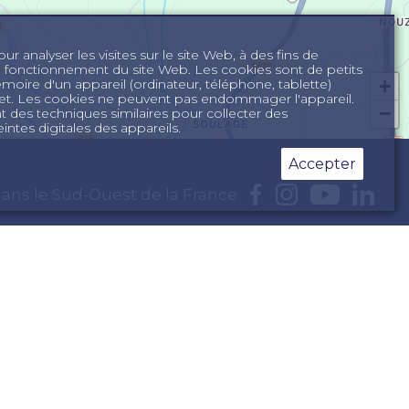
r analyser les visites sur le site Web, à des fins de
n fonctionnement du site Web. Les cookies sont de petits
+
mémoire d'un appareil (ordinateur, téléphone, tablette)
ernet. Les cookies ne peuvent pas endommager l'appareil.
−
des techniques similaires pour collecter des
intes digitales des appareils.
Accepter
ans le Sud-Ouest de la France
 en Dordogne
rance
d de la France