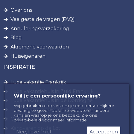
Over ons
Veelgestelde vragen (FAQ)
Annuleringsverzekering
Blog
Algemene voorwaarden
Huiseigenaren
INSPIRATIE
Luxe vakantie Frankrijk
Luxe vakantiehuis in Zuid Frankrijk
Wil je een persoonlijke ervaring?
Luxe vakantiehuis in de Dordogne
Wij gebruiken cookies om je een persoonlijkere
Luxe Vakantiehuis Lot-et-Garonne
ervaring te geven op onze website en andere
kanalen waarop je ons bezoekt. Zie ons
Ontdek de regio Dordogne
privacybeleid
voor meer informatie.
Kanovaren op de Lot
Nee, liever niet
Accepteren