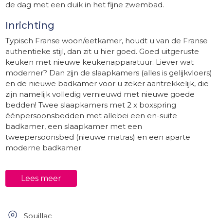
de dag met een duik in het fijne zwembad.
Inrichting
Typisch Franse woon/eetkamer, houdt u van de Franse
authentieke stijl, dan zit u hier goed. Goed uitgeruste
keuken met nieuwe keukenapparatuur. Liever wat
moderner? Dan zijn de slaapkamers (alles is gelijkvloers)
en de nieuwe badkamer voor u zeker aantrekkelijk, die
zijn namelijk volledig vernieuwd met nieuwe goede
bedden! Twee slaapkamers met 2 x boxspring
éénpersoonsbedden met allebei een en-suite
badkamer, een slaapkamer met een
tweepersoonsbed (nieuwe matras) en een aparte
moderne badkamer.
Buiten
Lees meer
Rondom het huis heeft u meerdere terrassen, zodat u
ten alle tijden in het zonnetje of in de schaduw kunt
zitten. Prachtige vergezichten.
Souillac