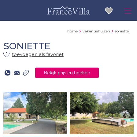
home
vakantiehuizen
soniette
SONIETTE
toevoegen als favoriet
Bekijk prijs en boeken