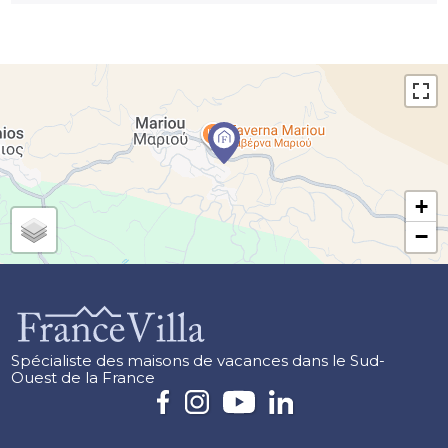
+
−
Spécialiste des maisons de vacances dans le Sud-
Ouest de la France