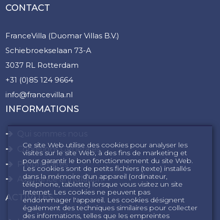
CONTACT
FranceVilla (Duomar Villas B.V.)
Schiebroekselaan 73-A
3037 RL Rotterdam
+31 (0)85 124 9664
info@francevilla.nl
INFORMATIONS
Qui sommes nous
Ce site Web utilise des cookies pour analyser les
Conditions Générales
visites sur le site Web, à des fins de marketing et
pour garantir le bon fonctionnement du site Web.
Propriétaires
Les cookies sont de petits fichiers (texte) installés
dans la mémoire d'un appareil (ordinateur,
Assurance annulation
téléphone, tablette) lorsque vous visitez un site
Internet. Les cookies ne peuvent pas
ACTIVITÉS
endommager l'appareil. Les cookies désignent
également des techniques similaires pour collecter
des informations, telles que les empreintes