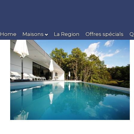
Home
Maisons
La Region
Offres spécials
Q