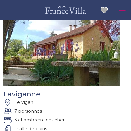
Laviganne
Le Vigan
7 personnes
3 chambres a coucher
1 salle de bains