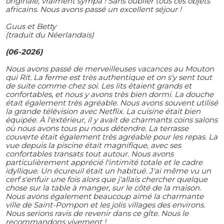
originale, vraiment sympa ! Sans oublier tous ces objets
africains. Nous avons passé un excellent séjour !
Guus et Betty
(traduit du Néerlandais)
(06-2026)
Nous avons passé de merveilleuses vacances au Mouton
qui Rit. La ferme est très authentique et on s'y sent tout
de suite comme chez soi. Les lits étaient grands et
confortables, et nous y avons très bien dormi. La douche
était également très agréable. Nous avons souvent utilisé
la grande télévision avec Netflix. La cuisine était bien
équipée. À l'extérieur, il y avait de charmants coins salons
où nous avons tous pu nous détendre. La terrasse
couverte était également très agréable pour les repas. La
vue depuis la piscine était magnifique, avec ses
confortables transats tout autour. Nous avons
particulièrement apprécié l'intimité totale et le cadre
idyllique. Un écureuil était un habitué. J'ai même vu un
cerf s'enfuir une fois alors que j'allais chercher quelque
chose sur la table à manger, sur le côté de la maison.
Nous avons également beaucoup aimé la charmante
ville de Saint-Pompon et les jolis villages des environs.
Nous serions ravis de revenir dans ce gîte. Nous le
recommandons vivement !