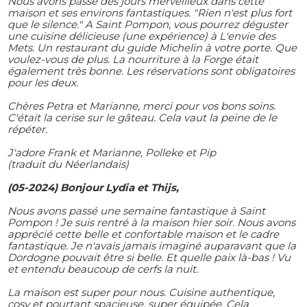
Nous avons passé des jours merveilleux dans cette
maison et ses environs fantastiques. "Rien n'est plus fort
que le silence." A Saint Pompon, vous pourrez déguster
une cuisine délicieuse (une expérience) à L'envie des
Mets. Un restaurant du guide Michelin à votre porte. Que
voulez-vous de plus. La nourriture à la Forge était
également très bonne. Les réservations sont obligatoires
pour les deux.
Chères Petra et Marianne, merci pour vos bons soins.
C'était la cerise sur le gâteau. Cela vaut la peine de le
répéter.
J'adore Frank et Marianne, Polleke et Pip
(traduit du Néerlandais)
(05-2024) Bonjour Lydia et Thijs,
Nous avons passé une semaine fantastique à Saint
Pompon ! Je suis rentré à la maison hier soir. Nous avons
apprécié cette belle et confortable maison et le cadre
fantastique. Je n'avais jamais imaginé auparavant que la
Dordogne pouvait être si belle. Et quelle paix là-bas ! Vu
et entendu beaucoup de cerfs la nuit.
La maison est super pour nous. Cuisine authentique,
cosy et pourtant spacieuse, super équipée. Cela