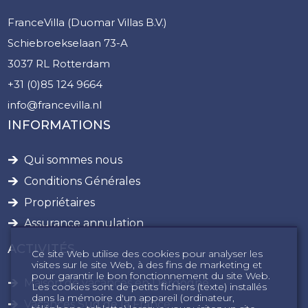
FranceVilla (Duomar Villas B.V.)
Schiebroekselaan 73-A
3037 RL Rotterdam
+31 (0)85 124 9664
info@francevilla.nl
INFORMATIONS
Qui sommes nous
Conditions Générales
Propriétaires
Assurance annulation
ACTIVITÉS
Ce site Web utilise des cookies pour analyser les
visites sur le site Web, à des fins de marketing et
pour garantir le bon fonctionnement du site Web.
Maison de vacances en Dordogne
Les cookies sont de petits fichiers (texte) installés
dans la mémoire d'un appareil (ordinateur,
Vacances Sud de la France