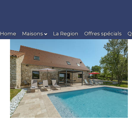
Home
Maisons
La Region
Offres spécials
Q