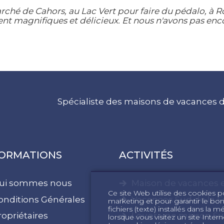
ché de Cahors, au Lac Vert pour faire du pédalo, à 
t magnifiques et délicieux. Et nous n'avons pas encore
Spécialiste des maisons de vacances d
FORMATIONS
ACTIVITÉS
ui sommes nous
Maison de vacances
Ce site Web utilise des cookies pou
onditions Générales
Vacances Sud de la F
marketing et pour garantir le bo
fichiers (texte) installés dans la 
ropriétaires
Louer une maison Su
lorsque vous visitez un site Int