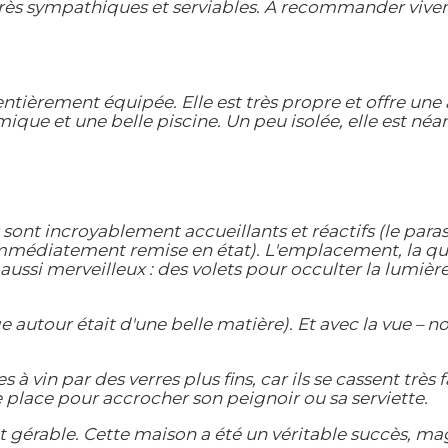
très sympathiques et serviables. À recommander vive
tièrement équipée. Elle est très propre et offre une 
e et une belle piscine. Un peu isolée, elle est néa
sont incroyablement accueillants et réactifs (le paraso
t immédiatement remise en état). L'emplacement, la qua
 aussi merveilleux : des volets pour occulter la lumièr
e autour était d'une belle matière). Et avec la vue – n
 vin par des verres plus fins, car ils se cassent très
de place pour accrocher son peignoir ou sa serviette.
t gérable. Cette maison a été un véritable succès, ma