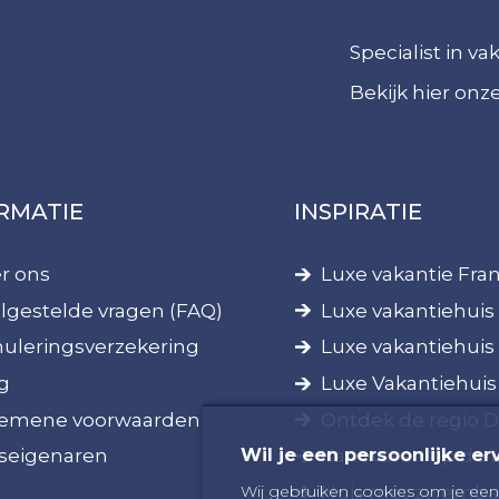
Specialist in v
Bekijk hier on
RMATIE
INSPIRATIE
r ons
Luxe vakantie Fran
lgestelde vragen (FAQ)
Luxe vakantiehuis 
uleringsverzekering
Luxe vakantiehuis
g
Luxe Vakantiehuis
emene voorwaarden
Ontdek de regio 
Wil je een persoonlijke er
seigenaren
Kanovaren op de 
Huis met zwembad
Wij gebruiken cookies om je een