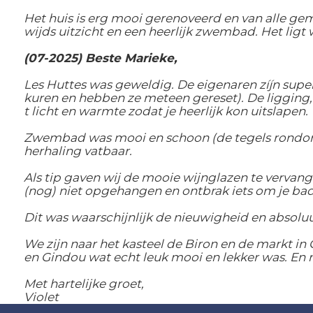
Het huis is erg mooi gerenoveerd en van alle gem
wijds uitzicht en een heerlijk zwembad. Het ligt
(07-2025) Beste Marieke,
Les Huttes was geweldig. De eigenaren zíjn supe
kuren en hebben ze meteen gereset). De ligging, d
t licht en warmte zodat je heerlijk kon uitslapen. 
Zwembad was mooi en schoon (de tegels rondom pr
herhaling vatbaar.
Als tip gaven wij de mooie wijnglazen te vervan
(nog) niet opgehangen en ontbrak iets om je ba
Dit was waarschijnlijk de nieuwigheid en absoluut
We zijn naar het kasteel de Biron en de markt in
en Gindou wat echt leuk mooi en lekker was. En 
Met hartelijke groet,
Violet