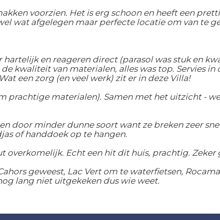
akken voorzien. Het is erg schoon en heeft een prett
 wel wat afgelegen maar perfecte locatie om van te g
r hartelijk en reageren direct (parasol was stuk en
e kwaliteit van materialen, alles was top. Servies in 
Wat een zorg (en veel werk) zit er in deze Villa!
achtige materialen). Samen met het uitzicht - we kre
gen door minder dunne soort want ze breken zeer sne
djas of handdoek op te hangen.
 overkomelijk. Echt een hit dit huis, prachtig. Zeker 
 Cahors geweest, Lac Vert om te waterfietsen, Rocamad
nog lang niet uitgekeken dus wie weet.