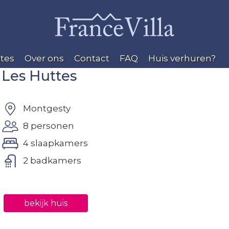
tes
Over ons
Contact
FAQ
Huis verhuren?
Les Huttes
Montgesty
8 personen
4 slaapkamers
2 badkamers
bekijk huis