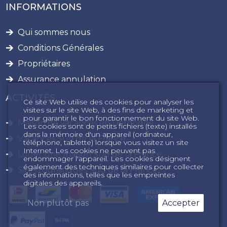
INFORMATIONS
Qui sommes nous
Conditions Générales
Propriétaires
Assurance annulation
ACTIVITÉS
Ce site Web utilise des cookies pour analyser les
visites sur le site Web, à des fins de marketing et
pour garantir le bon fonctionnement du site Web.
Maison de vacances en Dordogne
Les cookies sont de petits fichiers (texte) installés
dans la mémoire d'un appareil (ordinateur,
Vacances Sud de la France
téléphone, tablette) lorsque vous visitez un site
Internet. Les cookies ne peuvent pas
Louer une maison Sud de la France
endommager l'appareil. Les cookies désignent
également des techniques similaires pour collecter
Sites touristiques Sud de la France
des informations, telles que les empreintes
digitales des appareils.
Non plutôt pas
Accepter