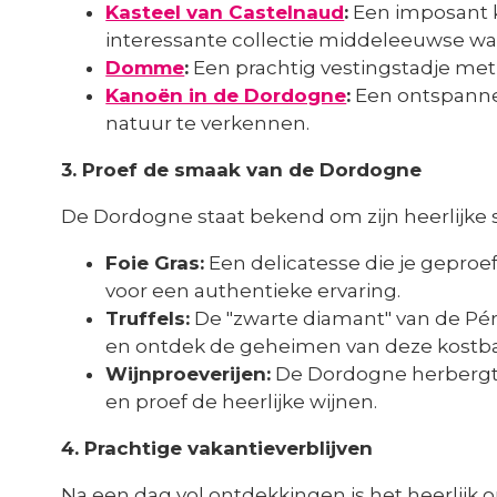
Kasteel van Castelnaud
:
Een imposant k
interessante collectie middeleeuwse w
Domme
:
Een prachtig vestingstadje met
Kanoën in de Dordogne
:
Een ontspanne
natuur te verkennen.
3. Proef de smaak van de Dordogne
De Dordogne staat bekend om zijn heerlijke 
Foie Gras:
Een delicatesse die je geproe
voor een authentieke ervaring.
Truffels:
De "zwarte diamant" van de Péri
en ontdek de geheimen van deze kostba
Wijnproeverijen:
De Dordogne herbergt d
en proef de heerlijke wijnen.
4. Prachtige vakantieverblijven
Na een dag vol ontdekkingen is het heerlijk