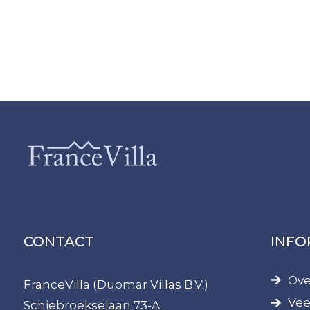
CONTACT
INFO
Ove
FranceVilla (Duomar Villas B.V.)
Vee
Schiebroekselaan 73-A