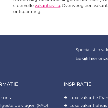
sfeervolle
vakantievilla
. Overweeg een vakan
ontspanning.
Specialist in v
Bekijk hier on
RMATIE
INSPIRATIE
r ons
Luxe vakantie Fran
lgestelde vragen (FAQ)
Luxe vakantiehuis 