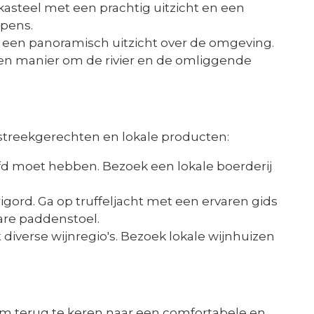
asteel met een prachtig uitzicht en een
apens.
 een panoramisch uitzicht over de omgeving.
n manier om de rivier en de omliggende
streekgerechten en lokale producten:
fd moet hebben. Bezoek een lokale boerderij
gord. Ga op truffeljacht met een ervaren gids
re paddenstoel.
iverse wijnregio's. Bezoek lokale wijnhuizen
 om terug te keren naar een comfortabele en