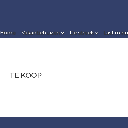
Home
Vakantiehuizen
De streek
Last minu
TE KOOP