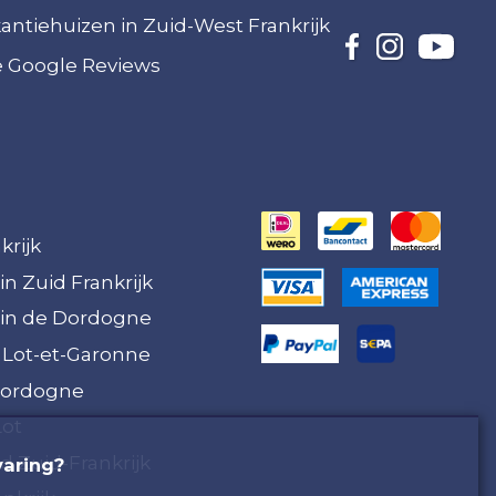
akantiehuizen in Zuid-West Frankrijk
ze Google Reviews
krijk
in Zuid Frankrijk
 in de Dordogne
 Lot-et-Garonne
Dordogne
Lot
 Zuid-Frankrijk
varing?