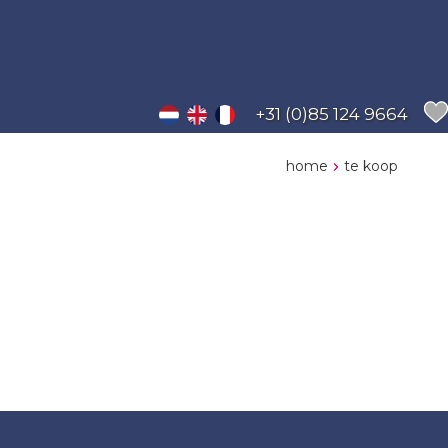
+31 (0)85 124 9664
home
te koop