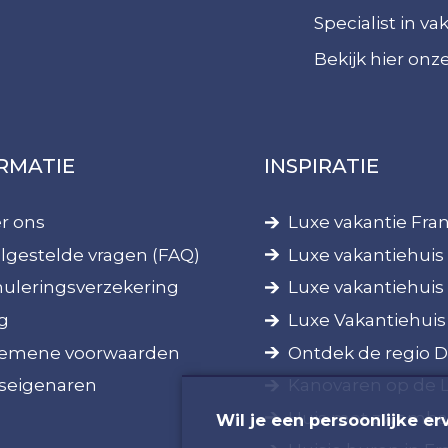
Specialist in v
Bekijk hier on
RMATIE
INSPIRATIE
r ons
Luxe vakantie Fran
lgestelde vragen (FAQ)
Luxe vakantiehuis 
uleringsverzekering
Luxe vakantiehuis
g
Luxe Vakantiehuis
emene voorwaarden
Ontdek de regio 
seigenaren
Kanovaren op de 
Huis met zwembad
Wil je een persoonlijke er